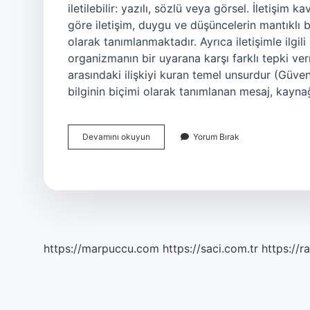
iletilebilir: yazılı, sözlü veya görsel. İletişi
göre iletişim, duygu ve düşüncelerin mantıklı bi
olarak tanımlanmaktadır. Ayrıca iletişimle ilgili 
organizmanın bir uyarana karşı farklı tepki verme
arasındaki ilişkiyi kuran temel unsurdur (Güv
bilginin biçimi olarak tanımlanan mesaj, kayn
İLeti
Devamını okuyun
Yorum Bırak
Kavramı
Nedir
https://marpuccu.com
https://saci.com.tr
https://r