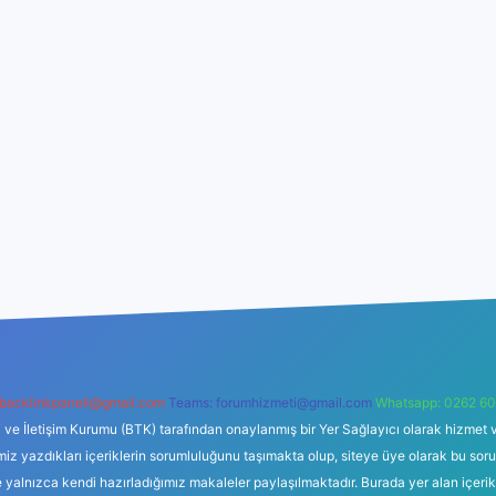
backlinkpaneli@gmail.com
Teams:
forumhizmeti@gmail.com
Whatsapp: 0262 60
i ve İletişim Kurumu (BTK) tarafından onaylanmış bir Yer Sağlayıcı olarak hizmet v
azdıkları içeriklerin sorumluluğunu taşımakta olup, siteye üye olarak bu sorumlul
e yalnızca kendi hazırladığımız makaleler paylaşılmaktadır. Burada yer alan içeri