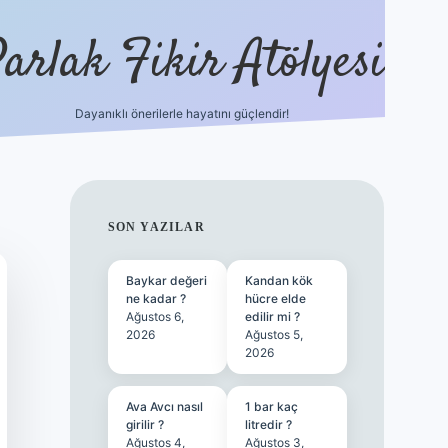
arlak Fikir Atölyesi
Dayanıklı önerilerle hayatını güçlendir!
ilbet casino
SIDEBAR
SON YAZILAR
Baykar değeri
Kandan kök
ne kadar ?
hücre elde
Ağustos 6,
edilir mi ?
2026
Ağustos 5,
2026
Ava Avcı nasıl
1 bar kaç
girilir ?
litredir ?
Ağustos 4,
Ağustos 3,