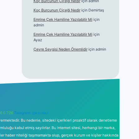
Koç Burcunun Çiçeği Nedir
için
admin
Koç Burcunun Çiçeği Nedir
için
Demirtaş
Emrine Çek Hamiline Yazılabilir Mi
için
admin
Emrine Çek Hamiline Yazılabilir Mi
için
Ayaz
Çevre Sevgisi Neden Önemlidir
için
admin
6 0 726
Telegram: @karabul
ermektedir. Bu nedenle, sitedeki içerikleri proaktif olarak denetleme
uğu kabul etmiş sayılırlar. Bu internet sitesi, herhangi bir marka,
kler haber niteliği taşımamakta olup, gerçek kurum ve kişiler hakkında