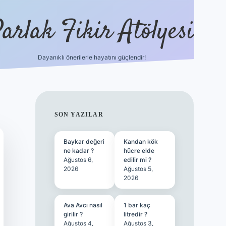
arlak Fikir Atölyesi
Dayanıklı önerilerle hayatını güçlendir!
ilbet casino
SIDEBAR
SON YAZILAR
Baykar değeri
Kandan kök
ne kadar ?
hücre elde
Ağustos 6,
edilir mi ?
2026
Ağustos 5,
2026
Ava Avcı nasıl
1 bar kaç
girilir ?
litredir ?
Ağustos 4,
Ağustos 3,