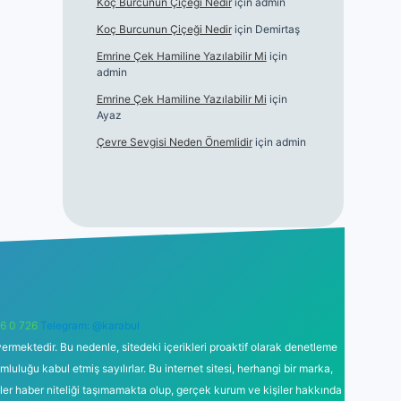
Koç Burcunun Çiçeği Nedir
için
admin
Koç Burcunun Çiçeği Nedir
için
Demirtaş
Emrine Çek Hamiline Yazılabilir Mi
için
admin
Emrine Çek Hamiline Yazılabilir Mi
için
Ayaz
Çevre Sevgisi Neden Önemlidir
için
admin
6 0 726
Telegram: @karabul
ermektedir. Bu nedenle, sitedeki içerikleri proaktif olarak denetleme
uğu kabul etmiş sayılırlar. Bu internet sitesi, herhangi bir marka,
kler haber niteliği taşımamakta olup, gerçek kurum ve kişiler hakkında