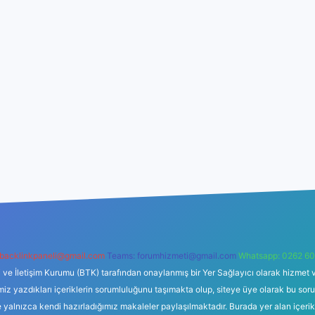
backlinkpaneli@gmail.com
Teams:
forumhizmeti@gmail.com
Whatsapp: 0262 60
i ve İletişim Kurumu (BTK) tarafından onaylanmış bir Yer Sağlayıcı olarak hizmet v
azdıkları içeriklerin sorumluluğunu taşımakta olup, siteye üye olarak bu sorumlul
e yalnızca kendi hazırladığımız makaleler paylaşılmaktadır. Burada yer alan içeri