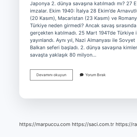
Japonya 2. dünya savaşına katılmadı mı? 27 E
imzalar. Ekim 1940: İtalya 28 Ekim’de Arnavutl
(20 Kasım), Macaristan (23 Kasım) ve Romanya 
Türkiye neden girmedi? Ancak savaş sırasında
gerçekten katılmadı. 25 Mart 1941’de Türkiye i
yayınlandı. Aynı yıl, Nazi Almanyası ile Sovye
Balkan seferi başladı. 2. dünya savaşına kimler
savaşta yaklaşık 80 milyon…
Hangi
Devamını okuyun
Yorum Bırak
Ülke
2
Dünya
Savaşına
Girmemiştir
https://marpuccu.com
https://saci.com.tr
https://r