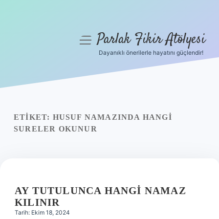
Parlak Fikir Atölyesi
menüyü
aç
Dayanıklı önerilerle hayatını güçlendir!
Anasayfa
Gizlilik Politikası
Yasal Uyarı
ETIKET:
HUSUF NAMAZINDA HANGI
SURELER OKUNUR
Hakkımızda
AY TUTULUNCA HANGI NAMAZ
KILINIR
Tarih: Ekim 18, 2024