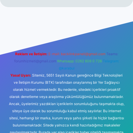
no
Reklam ve İletişim:
E-mail:
backlinkpaneli@gmail.com
Teams:
forumhizmeti@gmail.com
Whatsapp: 0262 606 0 726
Telegram:
@karabul
Yasal Uyarı:
Sitemiz, 5651 Sayılı Kanun gereğince Bilgi Teknolojileri
ve İletişim Kurumu (BTK) tarafından onaylanmış bir Yer Sağlayıcı
olarak hizmet vermektedir. Bu nedenle, sitedeki içerikleri proaktif
olarak denetleme veya araştırma yükümlülüğümüz bulunmamaktadır.
Ancak, üyelerimiz yazdıkları içeriklerin sorumluluğunu taşımakta olup,
siteye üye olarak bu sorumluluğu kabul etmiş sayılırlar. Bu internet
sitesi, herhangi bir marka, kurum veya şahıs şirketi ile hiçbir bağlantısı
bulunmamaktadır. Sitede yalnızca kendi hazırladığımız makaleler
paylaşılmaktadır. Burada yer alan içerikler haber niteliği taşımamakta