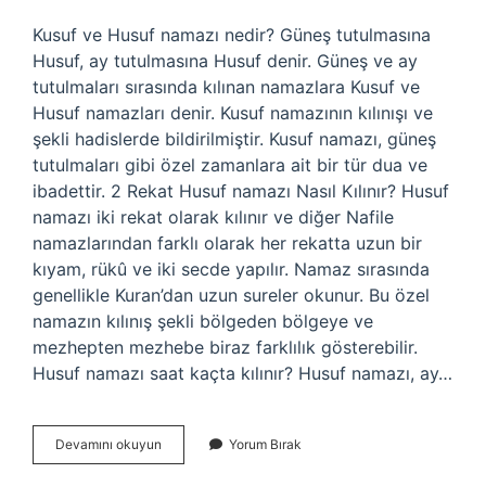
Kusuf ve Husuf namazı nedir? Güneş tutulmasına
Husuf, ay tutulmasına Husuf denir. Güneş ve ay
tutulmaları sırasında kılınan namazlara Kusuf ve
Husuf namazları denir. Kusuf namazının kılınışı ve
şekli hadislerde bildirilmiştir. Kusuf namazı, güneş
tutulmaları gibi özel zamanlara ait bir tür dua ve
ibadettir. 2 Rekat Husuf namazı Nasıl Kılınır? Husuf
namazı iki rekat olarak kılınır ve diğer Nafile
namazlarından farklı olarak her rekatta uzun bir
kıyam, rükû ve iki secde yapılır. Namaz sırasında
genellikle Kuran’dan uzun sureler okunur. Bu özel
namazın kılınış şekli bölgeden bölgeye ve
mezhepten mezhebe biraz farklılık gösterebilir.
Husuf namazı saat kaçta kılınır? Husuf namazı, ay…
Ay
Devamını okuyun
Yorum Bırak
Tutulunca
Hangi