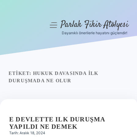
Parlak Fikir Atölyesi
menüyü
aç
Dayanıklı önerilerle hayatını güçlendir!
Anasayfa
Gizlilik Politikası
Yasal Uyarı
ETIKET:
HUKUK DAVASINDA ILK
DURUŞMADA NE OLUR
Hakkımızda
E DEVLETTE ILK DURUŞMA
YAPILDI NE DEMEK
Tarih: Aralık 18, 2024