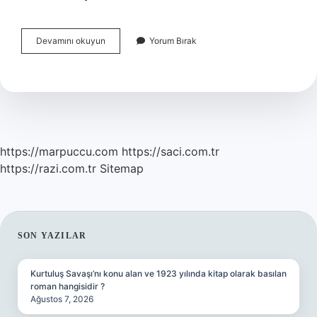
E
Devamını okuyun
Yorum Bırak
Devlette
Ilk
Duruşma
Yapıldı
Ne
Demek
https://marpuccu.com
https://saci.com.tr
https://razi.com.tr
Sitemap
SIDEBAR
SON YAZILAR
Kurtuluş Savaşı’nı konu alan ve 1923 yılında kitap olarak basılan
roman hangisidir ?
Ağustos 7, 2026