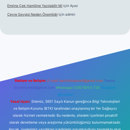
Emrine Çek Hamiline Yazılabilir Mi
için
Ayaz
Çevre Sevgisi Neden Önemlidir
için
admin
no
Reklam ve İletişim:
E-mail:
backlinkpaneli@gmail.com
Teams:
forumhizmeti@gmail.com
Whatsapp: 0262 606 0 726
Telegram:
@karabul
Yasal Uyarı:
Sitemiz, 5651 Sayılı Kanun gereğince Bilgi Teknolojileri
ve İletişim Kurumu (BTK) tarafından onaylanmış bir Yer Sağlayıcı
olarak hizmet vermektedir. Bu nedenle, sitedeki içerikleri proaktif
olarak denetleme veya araştırma yükümlülüğümüz bulunmamaktadır.
Ancak, üyelerimiz yazdıkları içeriklerin sorumluluğunu taşımakta olup,