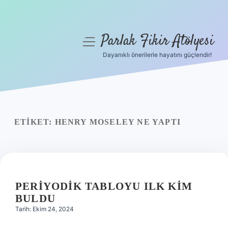
Parlak Fikir Atölyesi
menüyü
aç
Dayanıklı önerilerle hayatını güçlendir!
Anasayfa
Gizlilik Politikası
Yasal Uyarı
ETIKET:
HENRY MOSELEY NE YAPTI
Hakkımızda
PERIYODIK TABLOYU ILK KIM
BULDU
Tarih: Ekim 24, 2024