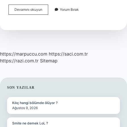
Periyodik
Devamını okuyun
Yorum Bırak
Tabloyu
Ilk
Kim
Buldu
https://marpuccu.com
https://saci.com.tr
https://razi.com.tr
Sitemap
SIDEBAR
SON YAZILAR
Kılıç hangi bölümde ölüyor ?
Ağustos 9, 2026
Smite ne demek LoL ?