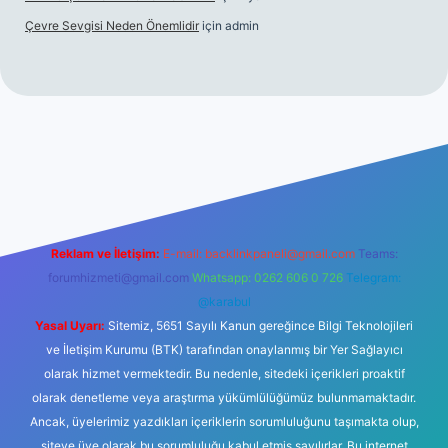
Çevre Sevgisi Neden Önemlidir
için
admin
no
Reklam ve İletişim:
E-mail:
backlinkpaneli@gmail.com
Teams:
forumhizmeti@gmail.com
Whatsapp: 0262 606 0 726
Telegram:
@karabul
Yasal Uyarı:
Sitemiz, 5651 Sayılı Kanun gereğince Bilgi Teknolojileri
ve İletişim Kurumu (BTK) tarafından onaylanmış bir Yer Sağlayıcı
olarak hizmet vermektedir. Bu nedenle, sitedeki içerikleri proaktif
olarak denetleme veya araştırma yükümlülüğümüz bulunmamaktadır.
Ancak, üyelerimiz yazdıkları içeriklerin sorumluluğunu taşımakta olup,
siteye üye olarak bu sorumluluğu kabul etmiş sayılırlar. Bu internet