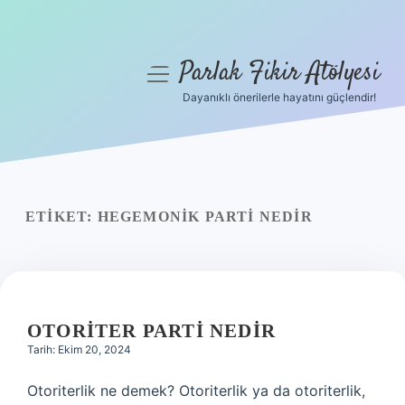
Parlak Fikir Atölyesi
menüyü
aç
Dayanıklı önerilerle hayatını güçlendir!
Anasayfa
Gizlilik Politikası
Yasal Uyarı
ETIKET:
HEGEMONIK PARTI NEDIR
Hakkımızda
OTORITER PARTI NEDIR
Tarih: Ekim 20, 2024
Otoriterlik ne demek? Otoriterlik ya da otoriterlik,