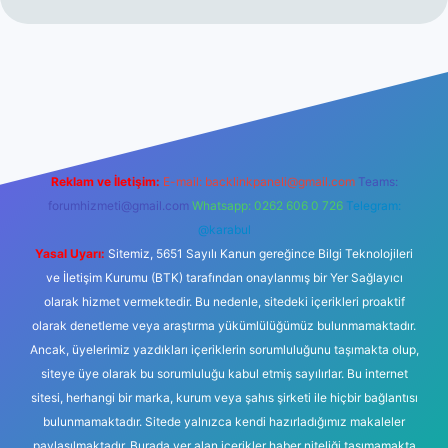
no
Reklam ve İletişim:
E-mail:
backlinkpaneli@gmail.com
Teams:
forumhizmeti@gmail.com
Whatsapp: 0262 606 0 726
Telegram:
@karabul
Yasal Uyarı:
Sitemiz, 5651 Sayılı Kanun gereğince Bilgi Teknolojileri
ve İletişim Kurumu (BTK) tarafından onaylanmış bir Yer Sağlayıcı
olarak hizmet vermektedir. Bu nedenle, sitedeki içerikleri proaktif
olarak denetleme veya araştırma yükümlülüğümüz bulunmamaktadır.
Ancak, üyelerimiz yazdıkları içeriklerin sorumluluğunu taşımakta olup,
siteye üye olarak bu sorumluluğu kabul etmiş sayılırlar. Bu internet
sitesi, herhangi bir marka, kurum veya şahıs şirketi ile hiçbir bağlantısı
bulunmamaktadır. Sitede yalnızca kendi hazırladığımız makaleler
paylaşılmaktadır. Burada yer alan içerikler haber niteliği taşımamakta