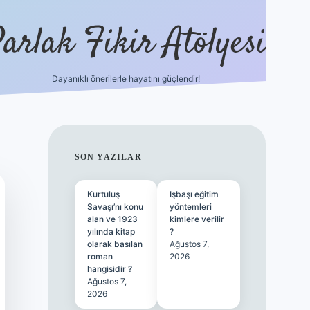
arlak Fikir Atölyesi
Dayanıklı önerilerle hayatını güçlendir!
ilbet casino
SIDEBAR
SON YAZILAR
Kurtuluş
Işbaşı eğitim
Savaşı’nı konu
yöntemleri
alan ve 1923
kimlere verilir
yılında kitap
?
olarak basılan
Ağustos 7,
roman
2026
hangisidir ?
Ağustos 7,
2026