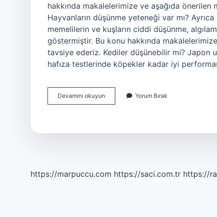
hakkında makalelerimize ve aşağıda önerilen m
Hayvanların düşünme yeteneği var mı? Ayrıca tü
memelilerin ve kuşların ciddi düşünme, algıla
göstermiştir. Bu konu hakkında makalelerimize
tavsiye ederiz. Kediler düşünebilir mi? Japon u
hafıza testlerinde köpekler kadar iyi perform
Canlılar
Devamını okuyun
Yorum Bırak
Düşünürler
Mi
https://marpuccu.com
https://saci.com.tr
https://r