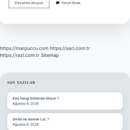
Hasır
Devamını okuyun
Yorum Bırak
Sepetler
Ne
Için
Kullanılır
https://marpuccu.com
https://saci.com.tr
https://razi.com.tr
Sitemap
SIDEBAR
SON YAZILAR
Kılıç hangi bölümde ölüyor ?
Ağustos 9, 2026
Smite ne demek LoL ?
Ağustos 8, 2026