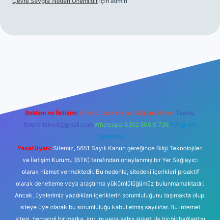
Çevre Sevgisi Neden Önemlidir
için
admin
no
Reklam ve İletişim:
E-mail:
backlinkpaneli@gmail.com
Teams:
forumhizmeti@gmail.com
Whatsapp: 0262 606 0 726
Telegram:
@karabul
Yasal Uyarı:
Sitemiz, 5651 Sayılı Kanun gereğince Bilgi Teknolojileri
ve İletişim Kurumu (BTK) tarafından onaylanmış bir Yer Sağlayıcı
olarak hizmet vermektedir. Bu nedenle, sitedeki içerikleri proaktif
olarak denetleme veya araştırma yükümlülüğümüz bulunmamaktadır.
Ancak, üyelerimiz yazdıkları içeriklerin sorumluluğunu taşımakta olup,
siteye üye olarak bu sorumluluğu kabul etmiş sayılırlar. Bu internet
sitesi, herhangi bir marka, kurum veya şahıs şirketi ile hiçbir bağlantısı