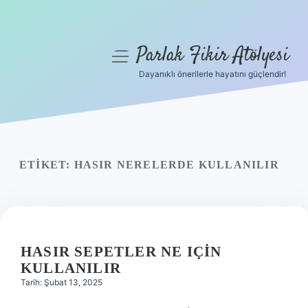
Parlak Fikir Atölyesi
menüyü
aç
Dayanıklı önerilerle hayatını güçlendir!
Anasayfa
Gizlilik Politikası
Yasal Uyarı
ETIKET:
HASIR NERELERDE KULLANILIR
Hakkımızda
HASIR SEPETLER NE IÇIN
KULLANILIR
Tarih: Şubat 13, 2025