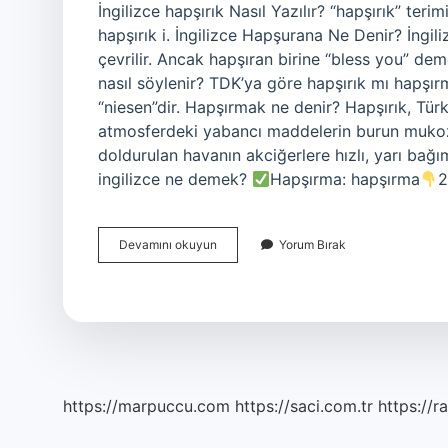
İngilizce hapşırık Nasıl Yazılır? “hapşırık” teri
hapşırık i. İngilizce Hapşurana Ne Denir? İngili
çevrilir. Ancak hapşıran birine “bless you” dem
nasıl söylenir? TDK’ya göre hapşırık mı hapşı
“niesen”dir. Hapşırmak ne denir? Hapşırık, Türk
atmosferdeki yabancı maddelerin burun mukoza
doldurulan havanın akciğerlere hızlı, yarı bağ
ingilizce ne demek?
Hapşırma: hapşırma
2
Ingilizcede
Devamını okuyun
Yorum Bırak
Hapşırmak
Ne
Anlama
Gelir
https://marpuccu.com
https://saci.com.tr
https://r