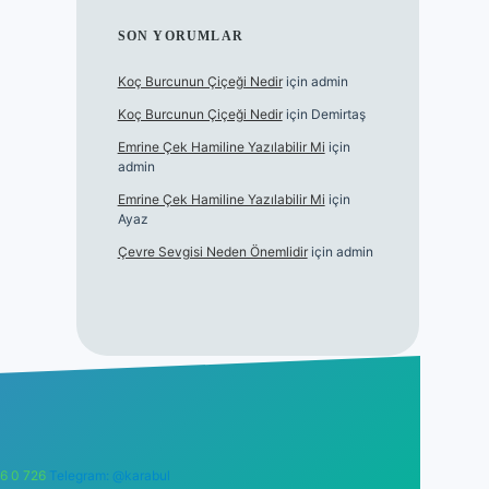
SON YORUMLAR
Koç Burcunun Çiçeği Nedir
için
admin
Koç Burcunun Çiçeği Nedir
için
Demirtaş
Emrine Çek Hamiline Yazılabilir Mi
için
admin
Emrine Çek Hamiline Yazılabilir Mi
için
Ayaz
Çevre Sevgisi Neden Önemlidir
için
admin
6 0 726
Telegram: @karabul