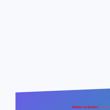
Reklam ve İletişim:
E-mail: