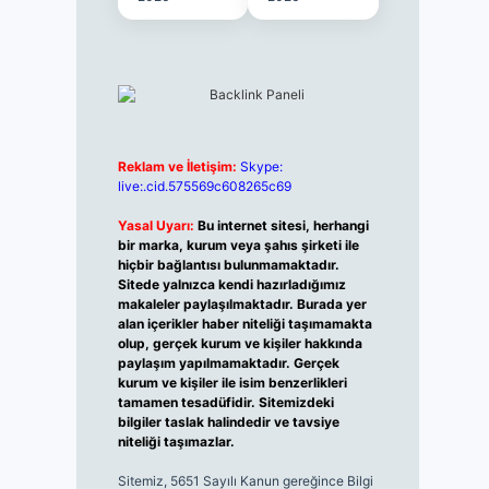
Reklam ve İletişim:
Skype:
live:.cid.575569c608265c69
Yasal Uyarı:
Bu internet sitesi, herhangi
bir marka, kurum veya şahıs şirketi ile
hiçbir bağlantısı bulunmamaktadır.
Sitede yalnızca kendi hazırladığımız
makaleler paylaşılmaktadır. Burada yer
alan içerikler haber niteliği taşımamakta
olup, gerçek kurum ve kişiler hakkında
paylaşım yapılmamaktadır. Gerçek
kurum ve kişiler ile isim benzerlikleri
tamamen tesadüfidir. Sitemizdeki
bilgiler taslak halindedir ve tavsiye
niteliği taşımazlar.
Sitemiz, 5651 Sayılı Kanun gereğince Bilgi