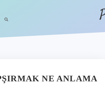
P
PŞIRMAK NE ANLAMA