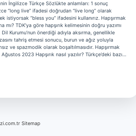
minin İngilizce Türkçe Sözlükte anlamları: 1 sonuç
zce “long live” ifadesi doğrudan “live long” olarak
ek istiyorsak “bless you” ifadesini kullanırız. Hapşırmak
rma mı? TDK’ya göre hapşırık kelimesinin doğru yazımı
 Dil Kurumu’nun önerdiği adıyla aksırma, genellikle
sını tahriş etmesi sonucu, burun ve ağız yoluyla
ımsız ve spazmodik olarak boşaltılmasıdır. Hapşırmak
 Ağustos 2023 Hapşırık nasıl yazılır? Türkçe’deki bazı…
azi.com.tr
Sitemap