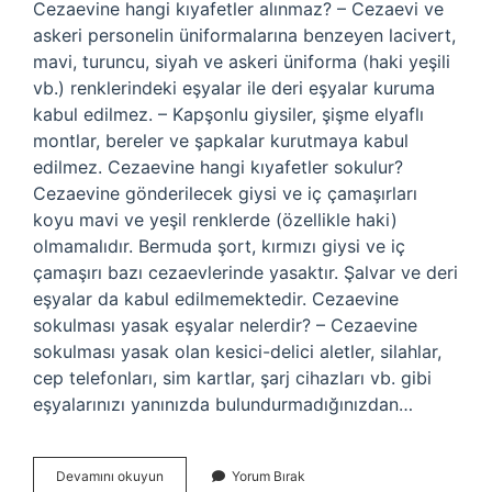
Cezaevine hangi kıyafetler alınmaz? – Cezaevi ve
askeri personelin üniformalarına benzeyen lacivert,
mavi, turuncu, siyah ve askeri üniforma (haki yeşili
vb.) renklerindeki eşyalar ile deri eşyalar kuruma
kabul edilmez. – Kapşonlu giysiler, şişme elyaflı
montlar, bereler ve şapkalar kurutmaya kabul
edilmez. Cezaevine hangi kıyafetler sokulur?
Cezaevine gönderilecek giysi ve iç çamaşırları
koyu mavi ve yeşil renklerde (özellikle haki)
olmamalıdır. Bermuda şort, kırmızı giysi ve iç
çamaşırı bazı cezaevlerinde yasaktır. Şalvar ve deri
eşyalar da kabul edilmemektedir. Cezaevine
sokulması yasak eşyalar nelerdir? – Cezaevine
sokulması yasak olan kesici-delici aletler, silahlar,
cep telefonları, sim kartlar, şarj cihazları vb. gibi
eşyalarınızı yanınızda bulundurmadığınızdan…
Cezaevine
Devamını okuyun
Yorum Bırak