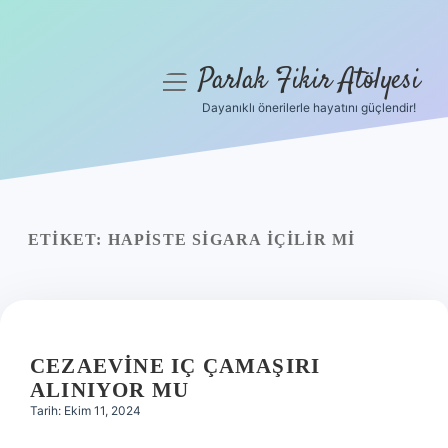
Parlak Fikir Atölyesi
menüyü
aç
Dayanıklı önerilerle hayatını güçlendir!
Anasayfa
Gizlilik Politikası
Yasal Uyarı
ETIKET:
HAPISTE SIGARA IÇILIR MI
Hakkımızda
CEZAEVINE IÇ ÇAMAŞIRI
ALINIYOR MU
Tarih: Ekim 11, 2024