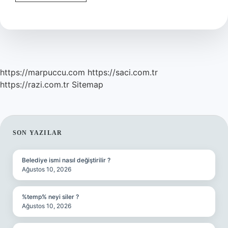
Iç
Çamaşırı
Alınıyor
Mu
https://marpuccu.com
https://saci.com.tr
https://razi.com.tr
Sitemap
SIDEBAR
SON YAZILAR
Belediye ismi nasıl değiştirilir ?
Ağustos 10, 2026
%temp% neyi siler ?
Ağustos 10, 2026