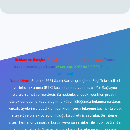
no
Reklam ve İletişim:
E-mail:
backlinkpaneli@gmail.com
Teams:
forumhizmeti@gmail.com
Whatsapp: 0262 606 0 726
Telegram:
@karabul
Yasal Uyarı:
Sitemiz, 5651 Sayılı Kanun gereğince Bilgi Teknolojileri
ve İletişim Kurumu (BTK) tarafından onaylanmış bir Yer Sağlayıcı
olarak hizmet vermektedir. Bu nedenle, sitedeki içerikleri proaktif
olarak denetleme veya araştırma yükümlülüğümüz bulunmamaktadır.
Ancak, üyelerimiz yazdıkları içeriklerin sorumluluğunu taşımakta olup,
siteye üye olarak bu sorumluluğu kabul etmiş sayılırlar. Bu internet
sitesi, herhangi bir marka, kurum veya şahıs şirketi ile hiçbir bağlantısı
bulunmamaktadır. Sitede yalnızca kendi hazırladığımız makaleler