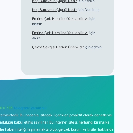
Koç Burcunun Çiçeği Nedir
için
admin
Koç Burcunun Çiçeği Nedir
için
Demirtaş
Emrine Çek Hamiline Yazılabilir Mi
için
admin
Emrine Çek Hamiline Yazılabilir Mi
için
Ayaz
Çevre Sevgisi Neden Önemlidir
için
admin
6 0 726
Telegram: @karabul
ermektedir. Bu nedenle, sitedeki içerikleri proaktif olarak denetleme
uğu kabul etmiş sayılırlar. Bu internet sitesi, herhangi bir marka,
kler haber niteliği taşımamakta olup, gerçek kurum ve kişiler hakkında