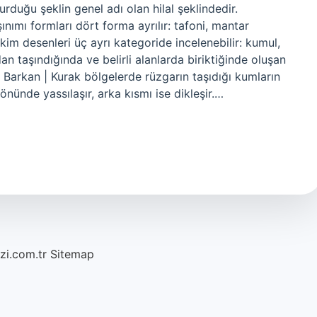
turduğu şeklin genel adı olan hilal şeklindedir.
şınımı formları dört forma ayrılır: tafoni, mantar
ikim desenleri üç ayrı kategoride incelenebilir: kumul,
n taşındığında ve belirli alanlarda biriktiğinde oluşan
? Barkan | Kurak bölgelerde rüzgarın taşıdığı kumların
nünde yassılaşır, arka kısmı ise dikleşir.…
azi.com.tr
Sitemap