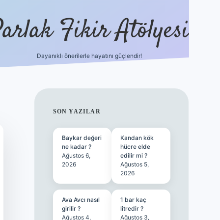
arlak Fikir Atölyesi
Dayanıklı önerilerle hayatını güçlendir!
ilbet casino
SIDEBAR
SON YAZILAR
Baykar değeri
Kandan kök
ne kadar ?
hücre elde
Ağustos 6,
edilir mi ?
2026
Ağustos 5,
2026
Ava Avcı nasıl
1 bar kaç
girilir ?
litredir ?
Ağustos 4,
Ağustos 3,