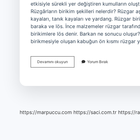
etkisiyle sürekli yer değiştiren kumulların oluş
Rüzgârların birikim şekilleri nelerdir? Rüzgar a
kayaları, tanık kayaları ve yardang. Rüzgar bir
baraka ve lös. İnce malzemeler rüzgar tarafında
birikimlere lös denir. Barkan ne sonucu oluşur
birikmesiyle oluşan kabuğun ön kısmı rüzgar yö
Barkan
Devamını okuyun
Yorum Bırak
Biriktirme
Mi
https://marpuccu.com
https://saci.com.tr
https://r