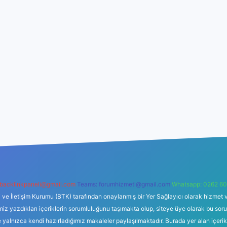
backlinkpaneli@gmail.com
Teams:
forumhizmeti@gmail.com
Whatsapp: 0262 60
i ve İletişim Kurumu (BTK) tarafından onaylanmış bir Yer Sağlayıcı olarak hizmet v
azdıkları içeriklerin sorumluluğunu taşımakta olup, siteye üye olarak bu sorumlul
e yalnızca kendi hazırladığımız makaleler paylaşılmaktadır. Burada yer alan içeri