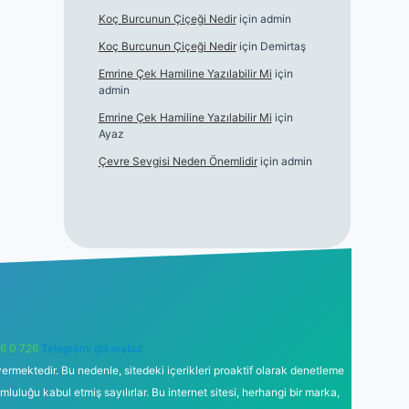
Koç Burcunun Çiçeği Nedir
için
admin
Koç Burcunun Çiçeği Nedir
için
Demirtaş
Emrine Çek Hamiline Yazılabilir Mi
için
admin
Emrine Çek Hamiline Yazılabilir Mi
için
Ayaz
Çevre Sevgisi Neden Önemlidir
için
admin
6 0 726
Telegram: @karabul
ermektedir. Bu nedenle, sitedeki içerikleri proaktif olarak denetleme
uğu kabul etmiş sayılırlar. Bu internet sitesi, herhangi bir marka,