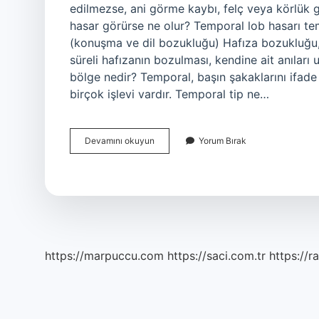
edilmezse, ani görme kaybı, felç veya körlük gi
hasar görürse ne olur? Temporal lob hasarı tem
(konuşma ve dil bozukluğu) Hafıza bozukluğu, 
süreli hafızanın bozulması, kendine ait anıları
bölge nedir? Temporal, başın şakaklarını ifad
birçok işlevi vardır. Temporal tip ne…
Temporal
Devamını okuyun
Yorum Bırak
Ne
Demektir
https://marpuccu.com
https://saci.com.tr
https://r