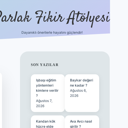
arlak Fikir Atölyesi
Dayanıklı önerilerle hayatını güçlendir!
ilbet ca
SIDEBAR
SON YAZILAR
Işbaşı eğitim
Baykar değeri
yöntemleri
ne kadar ?
kimlere verilir
Ağustos 6,
?
2026
Ağustos 7,
2026
Kandan kök
Ava Avcı nasıl
hücre elde
girilir ?