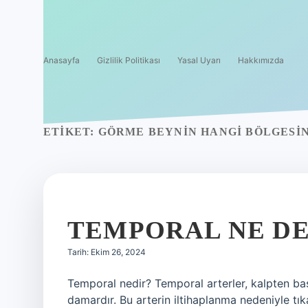
Anasayfa
Gizlilik Politikası
Yasal Uyarı
Hakkımızda
ETIKET:
GÖRME BEYNIN HANGI BÖLGESI
TEMPORAL NE D
Tarih: Ekim 26, 2024
Temporal nedir? Temporal arterler, kalpten ba
damardır. Bu arterin iltihaplanma nedeniyle tı