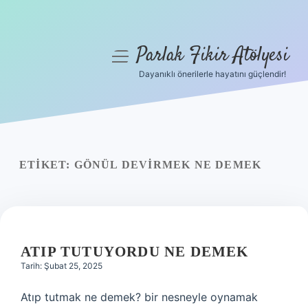
Parlak Fikir Atölyesi
menüyü
aç
Dayanıklı önerilerle hayatını güçlendir!
Anasayfa
Gizlilik Politikası
Yasal Uyarı
ETIKET:
GÖNÜL DEVIRMEK NE DEMEK
Hakkımızda
ATIP TUTUYORDU NE DEMEK
Tarih: Şubat 25, 2025
Atıp tutmak ne demek? bir nesneyle oynamak