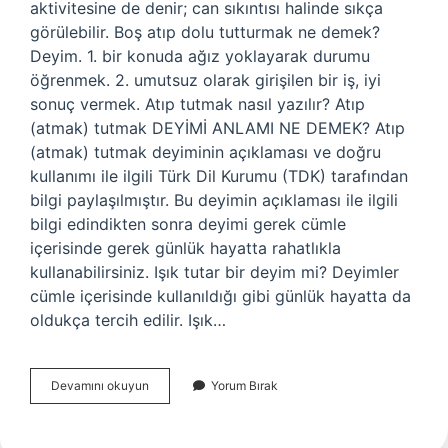
aktivitesine de denir; can sıkıntısı halinde sıkça
görülebilir. Boş atıp dolu tutturmak ne demek?
Deyim. 1. bir konuda ağız yoklayarak durumu
öğrenmek. 2. umutsuz olarak girişilen bir iş, iyi
sonuç vermek. Atıp tutmak nasıl yazılır? Atıp
(atmak) tutmak DEYİMİ ANLAMI NE DEMEK? Atıp
(atmak) tutmak deyiminin açıklaması ve doğru
kullanımı ile ilgili Türk Dil Kurumu (TDK) tarafından
bilgi paylaşılmıştır. Bu deyimin açıklaması ile ilgili
bilgi edindikten sonra deyimi gerek cümle
içerisinde gerek günlük hayatta rahatlıkla
kullanabilirsiniz. Işık tutar bir deyim mi? Deyimler
cümle içerisinde kullanıldığı gibi günlük hayatta da
oldukça tercih edilir. Işık…
Atıp
Devamını okuyun
Yorum Bırak
Tutuyordu
Ne
Demek