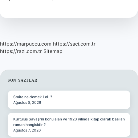
Plağı
Diş
Yapısını
Düzeltir
Mi
https://marpuccu.com
https://saci.com.tr
https://razi.com.tr
Sitemap
SIDEBAR
SON YAZILAR
Smite ne demek LoL ?
Ağustos 8, 2026
Kurtuluş Savaşı’nı konu alan ve 1923 yılında kitap olarak basılan
roman hangisidir ?
Ağustos 7, 2026