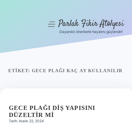
Parlak Fikir Atölyesi
menüyü
aç
Dayanıklı önerilerle hayatını güçlendir!
Anasayfa
Gizlilik Politikası
Yasal Uyarı
ETIKET:
GECE PLAĞI KAÇ AY KULLANILIR
Hakkımızda
GECE PLAĞI DIŞ YAPISINI
DÜZELTIR MI
Tarih: Aralık 22, 2024