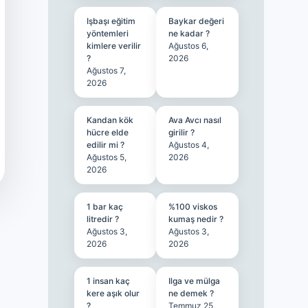
Işbaşı eğitim
Baykar değeri
yöntemleri
ne kadar ?
kimlere verilir
Ağustos 6,
?
2026
Ağustos 7,
2026
Kandan kök
Ava Avcı nasıl
hücre elde
girilir ?
edilir mi ?
Ağustos 4,
Ağustos 5,
2026
2026
1 bar kaç
%100 viskos
litredir ?
kumaş nedir ?
Ağustos 3,
Ağustos 3,
2026
2026
1 insan kaç
Ilga ve mülga
kere aşık olur
ne demek ?
?
Temmuz 25,