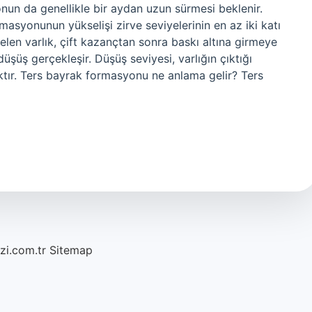
un da genellikle bir aydan uzun sürmesi beklenir.
syonunun yükselişi zirve seviyelerinin en az iki katı
selen varlık, çift kazançtan sonra baskı altına girmeye
şüş gerçekleşir. Düşüş seviyesi, varlığın çıktığı
tır. Ters bayrak formasyonu ne anlama gelir? Ters
azi.com.tr
Sitemap