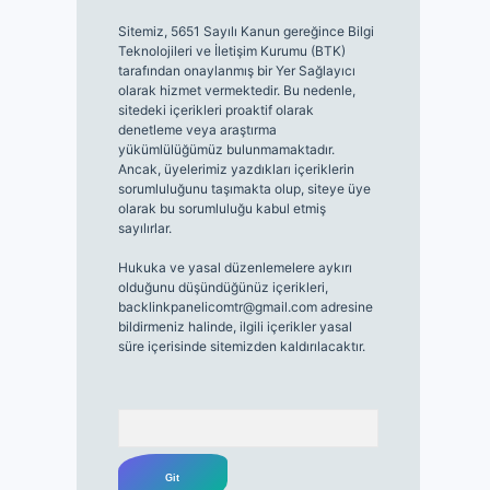
Sitemiz, 5651 Sayılı Kanun gereğince Bilgi
Teknolojileri ve İletişim Kurumu (BTK)
tarafından onaylanmış bir Yer Sağlayıcı
olarak hizmet vermektedir. Bu nedenle,
sitedeki içerikleri proaktif olarak
denetleme veya araştırma
yükümlülüğümüz bulunmamaktadır.
Ancak, üyelerimiz yazdıkları içeriklerin
sorumluluğunu taşımakta olup, siteye üye
olarak bu sorumluluğu kabul etmiş
sayılırlar.
Hukuka ve yasal düzenlemelere aykırı
olduğunu düşündüğünüz içerikleri,
backlinkpanelicomtr@gmail.com
adresine
bildirmeniz halinde, ilgili içerikler yasal
süre içerisinde sitemizden kaldırılacaktır.
Arama