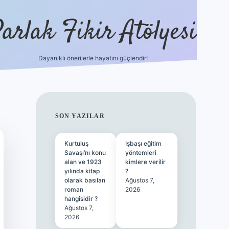
arlak Fikir Atölyesi
Dayanıklı önerilerle hayatını güçlendir!
ilbet casino
SIDEBAR
SON YAZILAR
Kurtuluş
Işbaşı eğitim
Savaşı’nı konu
yöntemleri
alan ve 1923
kimlere verilir
yılında kitap
?
olarak basılan
Ağustos 7,
roman
2026
hangisidir ?
Ağustos 7,
2026