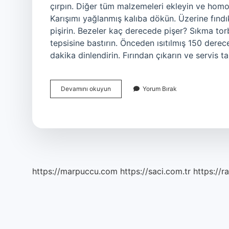
çırpın. Diğer tüm malzemeleri ekleyin ve homoj
Karışımı yağlanmış kalıba dökün. Üzerine fındık
pişirin. Bezeler kaç derecede pişer? Sıkma torba
tepsisine bastırın. Önceden ısıtılmış 150 derece
dakika dinlendirin. Fırından çıkarın ve servis 
Beze
Devamını okuyun
Yorum Bırak
Fırında
Hangi
Ayarda
Pişer
https://marpuccu.com
https://saci.com.tr
https://r