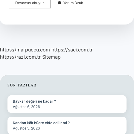
Fibula
Devamını okuyun
Yorum Bırak
Kemiği
Ağrısı
Neden
Olur
https://marpuccu.com
https://saci.com.tr
https://razi.com.tr
Sitemap
SIDEBAR
SON YAZILAR
Baykar değeri ne kadar ?
Ağustos 6, 2026
Kandan kök hücre elde edilir mi ?
Ağustos 5, 2026