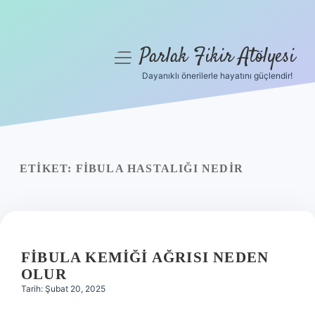
Parlak Fikir Atölyesi
menüyü
aç
Dayanıklı önerilerle hayatını güçlendir!
Anasayfa
Gizlilik Politikası
Yasal Uyarı
ETIKET:
FIBULA HASTALIĞI NEDIR
Hakkımızda
FIBULA KEMIĞI AĞRISI NEDEN
OLUR
Tarih: Şubat 20, 2025