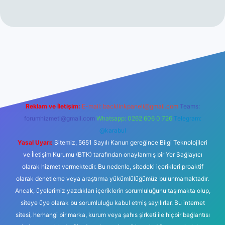
no
Reklam ve İletişim:
E-mail:
backlinkpaneli@gmail.com
Teams:
forumhizmeti@gmail.com
Whatsapp: 0262 606 0 726
Telegram:
@karabul
Yasal Uyarı:
Sitemiz, 5651 Sayılı Kanun gereğince Bilgi Teknolojileri
ve İletişim Kurumu (BTK) tarafından onaylanmış bir Yer Sağlayıcı
olarak hizmet vermektedir. Bu nedenle, sitedeki içerikleri proaktif
olarak denetleme veya araştırma yükümlülüğümüz bulunmamaktadır.
Ancak, üyelerimiz yazdıkları içeriklerin sorumluluğunu taşımakta olup,
siteye üye olarak bu sorumluluğu kabul etmiş sayılırlar. Bu internet
sitesi, herhangi bir marka, kurum veya şahıs şirketi ile hiçbir bağlantısı