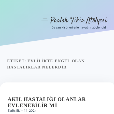
Parlak Fikir Atölyesi
menüyü
aç
Dayanıklı önerilerle hayatını güçlendir!
Anasayfa
Gizlilik Politikası
Yasal Uyarı
ETIKET:
EVLILIKTE ENGEL OLAN
HASTALIKLAR NELERDIR
Hakkımızda
AKIL HASTALIĞI OLANLAR
EVLENEBILIR MI
Tarih: Ekim 14, 2024