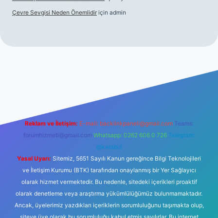
Çevre Sevgisi Neden Önemlidir
için
admin
no
Reklam ve İletişim:
E-mail:
backlinkpaneli@gmail.com
Teams:
forumhizmeti@gmail.com
Whatsapp: 0262 606 0 726
Telegram:
@karabul
Yasal Uyarı:
Sitemiz, 5651 Sayılı Kanun gereğince Bilgi Teknolojileri
ve İletişim Kurumu (BTK) tarafından onaylanmış bir Yer Sağlayıcı
olarak hizmet vermektedir. Bu nedenle, sitedeki içerikleri proaktif
olarak denetleme veya araştırma yükümlülüğümüz bulunmamaktadır.
Ancak, üyelerimiz yazdıkları içeriklerin sorumluluğunu taşımakta olup,
siteye üye olarak bu sorumluluğu kabul etmiş sayılırlar. Bu internet