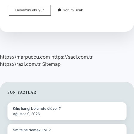
Akıl
Devamını okuyun
Yorum Bırak
Hastalığı
Olanlar
Evlenebilir
Mi
https://marpuccu.com
https://saci.com.tr
https://razi.com.tr
Sitemap
SIDEBAR
SON YAZILAR
Kılıç hangi bölümde ölüyor ?
Ağustos 9, 2026
Smite ne demek LoL ?