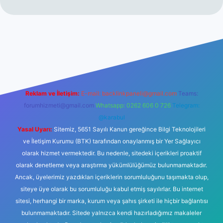
no
Reklam ve İletişim:
E-mail:
backlinkpaneli@gmail.com
Teams:
forumhizmeti@gmail.com
Whatsapp: 0262 606 0 726
Telegram:
@karabul
Yasal Uyarı:
Sitemiz, 5651 Sayılı Kanun gereğince Bilgi Teknolojileri
ve İletişim Kurumu (BTK) tarafından onaylanmış bir Yer Sağlayıcı
olarak hizmet vermektedir. Bu nedenle, sitedeki içerikleri proaktif
olarak denetleme veya araştırma yükümlülüğümüz bulunmamaktadır.
Ancak, üyelerimiz yazdıkları içeriklerin sorumluluğunu taşımakta olup,
siteye üye olarak bu sorumluluğu kabul etmiş sayılırlar. Bu internet
sitesi, herhangi bir marka, kurum veya şahıs şirketi ile hiçbir bağlantısı
bulunmamaktadır. Sitede yalnızca kendi hazırladığımız makaleler