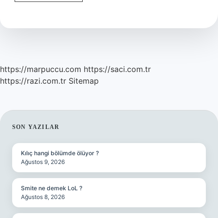
Kaslara
Ne
Iyi
Gelir
https://marpuccu.com
https://saci.com.tr
https://razi.com.tr
Sitemap
SIDEBAR
SON YAZILAR
Kılıç hangi bölümde ölüyor ?
Ağustos 9, 2026
Smite ne demek LoL ?
Ağustos 8, 2026