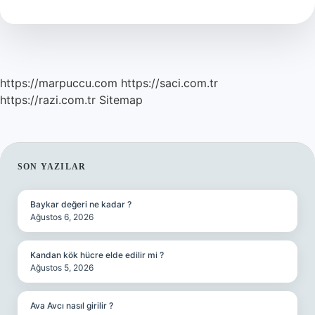
Iyi
Gelir
https://marpuccu.com
https://saci.com.tr
https://razi.com.tr
Sitemap
SIDEBAR
SON YAZILAR
Baykar değeri ne kadar ?
Ağustos 6, 2026
Kandan kök hücre elde edilir mi ?
Ağustos 5, 2026
Ava Avcı nasıl girilir ?