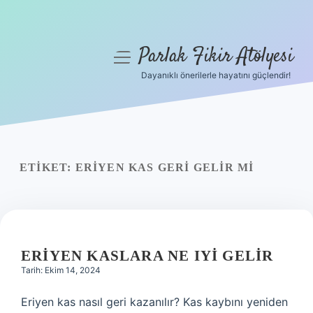
Parlak Fikir Atölyesi
menüyü
aç
Dayanıklı önerilerle hayatını güçlendir!
Anasayfa
Gizlilik Politikası
Yasal Uyarı
ETIKET:
ERIYEN KAS GERI GELIR MI
Hakkımızda
ERIYEN KASLARA NE IYI GELIR
Tarih: Ekim 14, 2024
Eriyen kas nasıl geri kazanılır? Kas kaybını yeniden