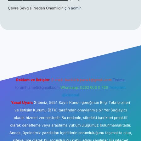
Çevre Sevgisi Neden Önemlidir
için
admin
 casino
Reklam ve İletişim:
E-mail:
backlinkpaneli@gmail.com
Teams:
forumhizmeti@gmail.com
Whatsapp: 0262 606 0 726
Telegram:
@karabul
Yasal Uyarı:
Sitemiz, 5651 Sayılı Kanun gereğince Bilgi Teknolojileri
ve İletişim Kurumu (BTK) tarafından onaylanmış bir Yer Sağlayıcı
olarak hizmet vermektedir. Bu nedenle, sitedeki içerikleri proaktif
olarak denetleme veya araştırma yükümlülüğümüz bulunmamaktadır.
Ancak, üyelerimiz yazdıkları içeriklerin sorumluluğunu taşımakta olup,
siteye üye olarak bu sorumluluğu kabul etmiş sayılırlar. Bu internet