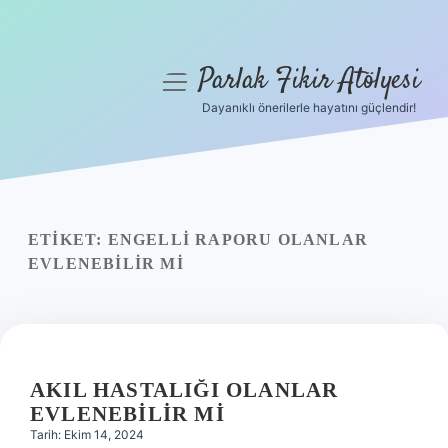
Parlak Fikir Atölyesi
menüyü
aç
Dayanıklı önerilerle hayatını güçlendir!
Anasayfa
Gizlilik Politikası
Yasal Uyarı
ETIKET:
ENGELLI RAPORU OLANLAR
EVLENEBILIR MI
Hakkımızda
AKIL HASTALIĞI OLANLAR
EVLENEBILIR MI
Tarih: Ekim 14, 2024