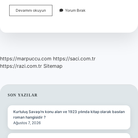
Akıl
Devamını okuyun
Yorum Bırak
Hastalığı
Olanlar
Evlenebilir
Mi
https://marpuccu.com
https://saci.com.tr
https://razi.com.tr
Sitemap
SIDEBAR
SON YAZILAR
Kurtuluş Savaşı’nı konu alan ve 1923 yılında kitap olarak basılan
roman hangisidir ?
Ağustos 7, 2026