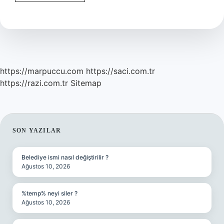
Kaynakları
Nelerdir
10
Sınıf
https://marpuccu.com
https://saci.com.tr
https://razi.com.tr
Sitemap
SIDEBAR
SON YAZILAR
Belediye ismi nasıl değiştirilir ?
Ağustos 10, 2026
%temp% neyi siler ?
Ağustos 10, 2026