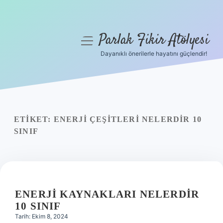
Parlak Fikir Atölyesi
menüyü
aç
Dayanıklı önerilerle hayatını güçlendir!
Anasayfa
Gizlilik Politikası
Yasal Uyarı
ETIKET:
ENERJI ÇEŞITLERI NELERDIR 10
SINIF
Hakkımızda
ENERJI KAYNAKLARI NELERDIR
10 SINIF
Tarih: Ekim 8, 2024