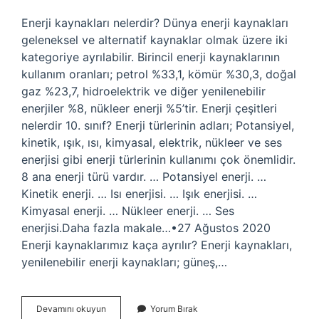
Enerji kaynakları nelerdir? Dünya enerji kaynakları
geleneksel ve alternatif kaynaklar olmak üzere iki
kategoriye ayrılabilir. Birincil enerji kaynaklarının
kullanım oranları; petrol %33,1, kömür %30,3, doğal
gaz %23,7, hidroelektrik ve diğer yenilenebilir
enerjiler %8, nükleer enerji %5’tir. Enerji çeşitleri
nelerdir 10. sınıf? Enerji türlerinin adları; Potansiyel,
kinetik, ışık, ısı, kimyasal, elektrik, nükleer ve ses
enerjisi gibi enerji türlerinin kullanımı çok önemlidir.
8 ana enerji türü vardır. … Potansiyel enerji. …
Kinetik enerji. … Isı enerjisi. … Işık enerjisi. …
Kimyasal enerji. … Nükleer enerji. … Ses
enerjisi.Daha fazla makale…•27 Ağustos 2020
Enerji kaynaklarımız kaça ayrılır? Enerji kaynakları,
yenilenebilir enerji kaynakları; güneş,…
Enerji
Devamını okuyun
Yorum Bırak