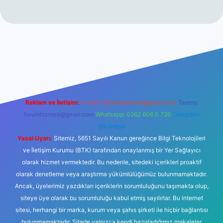
ino
Reklam ve İletişim:
E-mail:
backlinkpaneli@gmail.com
Teams:
forumhizmeti@gmail.com
Whatsapp: 0262 606 0 726
Telegram:
@karabul
Yasal Uyarı:
Sitemiz, 5651 Sayılı Kanun gereğince Bilgi Teknolojileri
ve İletişim Kurumu (BTK) tarafından onaylanmış bir Yer Sağlayıcı
olarak hizmet vermektedir. Bu nedenle, sitedeki içerikleri proaktif
olarak denetleme veya araştırma yükümlülüğümüz bulunmamaktadır.
Ancak, üyelerimiz yazdıkları içeriklerin sorumluluğunu taşımakta olup,
siteye üye olarak bu sorumluluğu kabul etmiş sayılırlar. Bu internet
sitesi, herhangi bir marka, kurum veya şahıs şirketi ile hiçbir bağlantısı
bulunmamaktadır. Sitede yalnızca kendi hazırladığımız makaleler