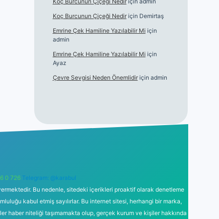
Koç Burcunun Çiçeği Nedir
için
admin
Koç Burcunun Çiçeği Nedir
için
Demirtaş
Emrine Çek Hamiline Yazılabilir Mi
için
admin
Emrine Çek Hamiline Yazılabilir Mi
için
Ayaz
Çevre Sevgisi Neden Önemlidir
için
admin
6 0 726
Telegram: @karabul
ermektedir. Bu nedenle, sitedeki içerikleri proaktif olarak denetleme
uğu kabul etmiş sayılırlar. Bu internet sitesi, herhangi bir marka,
kler haber niteliği taşımamakta olup, gerçek kurum ve kişiler hakkında