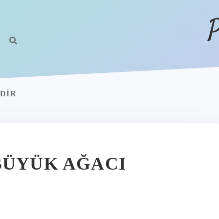
P
EDIR
BÜYÜK AĞACI