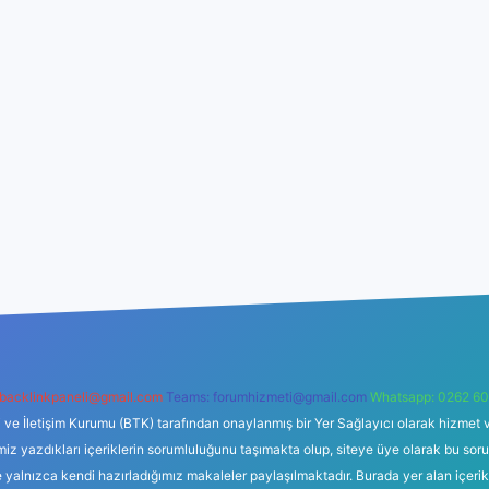
backlinkpaneli@gmail.com
Teams:
forumhizmeti@gmail.com
Whatsapp: 0262 60
i ve İletişim Kurumu (BTK) tarafından onaylanmış bir Yer Sağlayıcı olarak hizmet v
azdıkları içeriklerin sorumluluğunu taşımakta olup, siteye üye olarak bu sorumlul
e yalnızca kendi hazırladığımız makaleler paylaşılmaktadır. Burada yer alan içeri