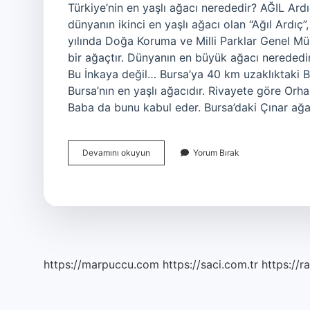
Türkiye’nin en yaşlı ağacı nerededir? AĞIL Ardıç (
dünyanın ikinci en yaşlı ağacı olan “Ağıl Ardıç”
yılında Doğa Koruma ve Milli Parklar Genel Müd
bir ağaçtır. Dünyanın en büyük ağacı nerededi
Bu İnkaya değil… Bursa’ya 40 km uzaklıktaki Ba
Bursa’nın en yaşlı ağacıdır. Rivayete göre Orh
Baba da bunu kabul eder. Bursa’daki Çınar ağ
Türkiyenin
Devamını okuyun
Yorum Bırak
En
Büyük
Ağacı
Nerede
https://marpuccu.com
https://saci.com.tr
https://r