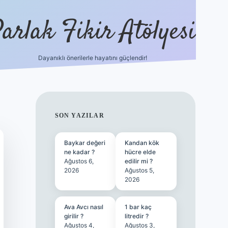
arlak Fikir Atölyesi
Dayanıklı önerilerle hayatını güçlendir!
ilbet casino
SIDEBAR
SON YAZILAR
Baykar değeri
Kandan kök
ne kadar ?
hücre elde
Ağustos 6,
edilir mi ?
2026
Ağustos 5,
2026
Ava Avcı nasıl
1 bar kaç
girilir ?
litredir ?
Ağustos 4,
Ağustos 3,