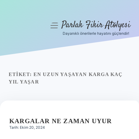
Parlak Fikir Atölyesi
menüyü
aç
Dayanıklı önerilerle hayatını güçlendir!
Anasayfa
Gizlilik Politikası
Yasal Uyarı
ETIKET:
EN UZUN YAŞAYAN KARGA KAÇ
YIL YAŞAR
Hakkımızda
KARGALAR NE ZAMAN UYUR
Tarih: Ekim 20, 2024