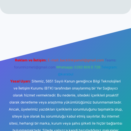
no
Reklam ve İletişim:
E-mail:
backlinkpaneli@gmail.com
Teams:
forumhizmeti@gmail.com
Whatsapp: 0262 606 0 726
Telegram:
@karabul
Yasal Uyarı:
Sitemiz, 5651 Sayılı Kanun gereğince Bilgi Teknolojileri
ve İletişim Kurumu (BTK) tarafından onaylanmış bir Yer Sağlayıcı
olarak hizmet vermektedir. Bu nedenle, sitedeki içerikleri proaktif
olarak denetleme veya araştırma yükümlülüğümüz bulunmamaktadır.
Ancak, üyelerimiz yazdıkları içeriklerin sorumluluğunu taşımakta olup,
siteye üye olarak bu sorumluluğu kabul etmiş sayılırlar. Bu internet
sitesi, herhangi bir marka, kurum veya şahıs şirketi ile hiçbir bağlantısı
bulunmamaktadır. Sitede yalnızca kendi hazırladığımız makaleler