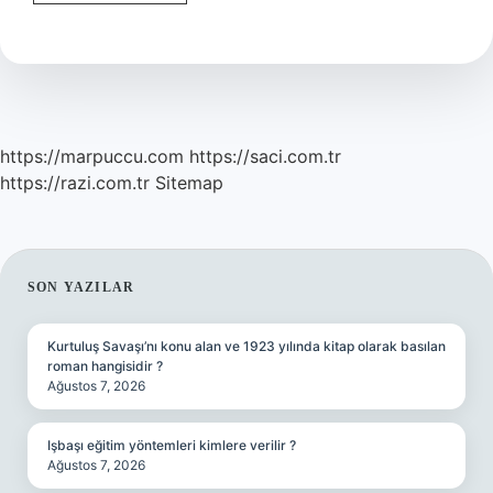
Ne
Zaman
Uyur
https://marpuccu.com
https://saci.com.tr
https://razi.com.tr
Sitemap
SIDEBAR
SON YAZILAR
Kurtuluş Savaşı’nı konu alan ve 1923 yılında kitap olarak basılan
roman hangisidir ?
Ağustos 7, 2026
Işbaşı eğitim yöntemleri kimlere verilir ?
Ağustos 7, 2026