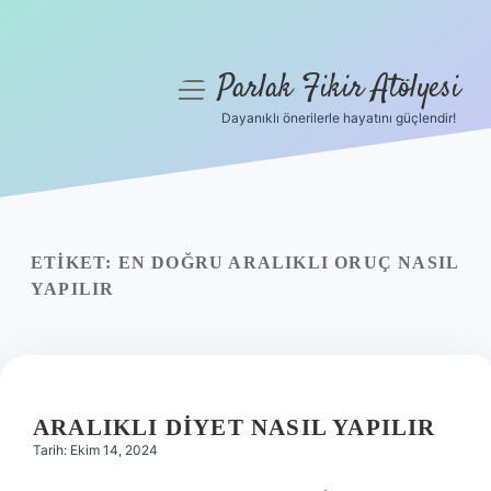
Parlak Fikir Atölyesi
menüyü
aç
Dayanıklı önerilerle hayatını güçlendir!
Anasayfa
Gizlilik Politikası
Yasal Uyarı
ETIKET:
EN DOĞRU ARALIKLI ORUÇ NASIL
YAPILIR
Hakkımızda
ARALIKLI DIYET NASIL YAPILIR
Tarih: Ekim 14, 2024