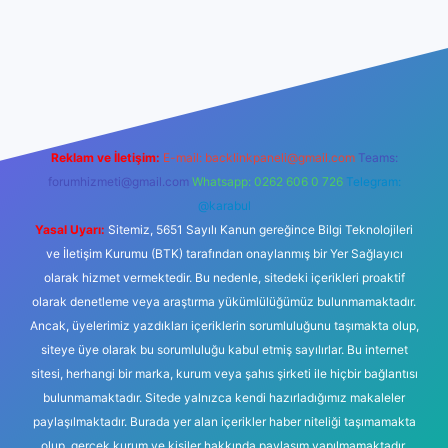
o
Reklam ve İletişim:
E-mail:
backlinkpaneli@gmail.com
Teams:
forumhizmeti@gmail.com
Whatsapp: 0262 606 0 726
Telegram:
@karabul
Yasal Uyarı:
Sitemiz, 5651 Sayılı Kanun gereğince Bilgi Teknolojileri
ve İletişim Kurumu (BTK) tarafından onaylanmış bir Yer Sağlayıcı
olarak hizmet vermektedir. Bu nedenle, sitedeki içerikleri proaktif
olarak denetleme veya araştırma yükümlülüğümüz bulunmamaktadır.
Ancak, üyelerimiz yazdıkları içeriklerin sorumluluğunu taşımakta olup,
siteye üye olarak bu sorumluluğu kabul etmiş sayılırlar. Bu internet
sitesi, herhangi bir marka, kurum veya şahıs şirketi ile hiçbir bağlantısı
bulunmamaktadır. Sitede yalnızca kendi hazırladığımız makaleler
paylaşılmaktadır. Burada yer alan içerikler haber niteliği taşımamakta
olup, gerçek kurum ve kişiler hakkında paylaşım yapılmamaktadır.