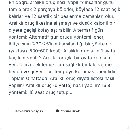
En doğru aralıklı oruç nasıl yapılır? İnsanlar günü
tam olarak 2 parçaya bölerler, böylece 12 saat açık
kalırlar ve 12 saatlik bir beslenme zamanları olur.
Aralıklı oruç ilkesine alışmayı ve düşük kalorili bir
diyete geçişi kolaylaştırabilir. Alternatif gün
yöntemi: Alternatif gün orucu yöntemi, enerji
ihtiyacının %20-25’inin karşılandığı bir yöntemdir
(yaklaşık 500-600 kcal). Aralıklı oruçla ile 1 ayda
kaç kilo verilir? Aralıklı oruçla bir ayda kaç kilo
verdiğinizi belirlemek için sağlıklı bir kilo verme
hedefi ve güvenli bir tempoyu korumak önemlidir.
Toplam 0 haftada. Aralıklı oruç diyeti listesi nasıl
yapılır? Aralıklı oruç (diyette) nasıl yapılır? 16:8
yöntemi: 16 saat oruç tutup…
Aralıklı
Devamını okuyun
Yorum Bırak
Diyet
Nasıl
Yapılır