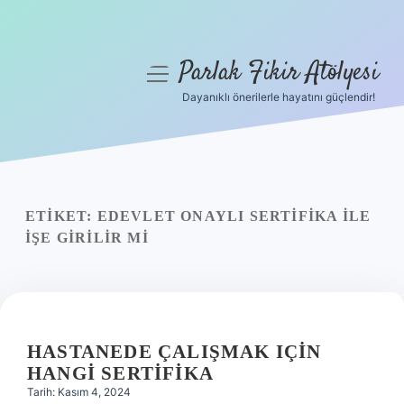
Parlak Fikir Atölyesi
menüyü
aç
Dayanıklı önerilerle hayatını güçlendir!
Anasayfa
Gizlilik Politikası
Yasal Uyarı
ETIKET:
EDEVLET ONAYLI SERTIFIKA ILE
IŞE GIRILIR MI
Hakkımızda
HASTANEDE ÇALIŞMAK IÇIN
HANGI SERTIFIKA
Tarih: Kasım 4, 2024