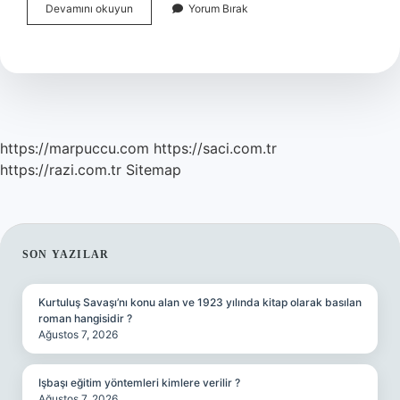
Hastanede
Devamını okuyun
Yorum Bırak
Çalışmak
Için
Hangi
Sertifika
https://marpuccu.com
https://saci.com.tr
https://razi.com.tr
Sitemap
SIDEBAR
SON YAZILAR
Kurtuluş Savaşı’nı konu alan ve 1923 yılında kitap olarak basılan
roman hangisidir ?
Ağustos 7, 2026
Işbaşı eğitim yöntemleri kimlere verilir ?
Ağustos 7, 2026