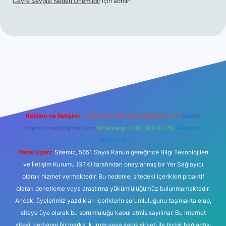
Çevre Sevgisi Neden Önemlidir
için
admin
no
Reklam ve İletişim:
E-mail:
backlinkpaneli@gmail.com
Teams:
forumhizmeti@gmail.com
Whatsapp: 0262 606 0 726
Telegram:
@karabul
Yasal Uyarı:
Sitemiz, 5651 Sayılı Kanun gereğince Bilgi Teknolojileri
ve İletişim Kurumu (BTK) tarafından onaylanmış bir Yer Sağlayıcı
olarak hizmet vermektedir. Bu nedenle, sitedeki içerikleri proaktif
olarak denetleme veya araştırma yükümlülüğümüz bulunmamaktadır.
Ancak, üyelerimiz yazdıkları içeriklerin sorumluluğunu taşımakta olup,
siteye üye olarak bu sorumluluğu kabul etmiş sayılırlar. Bu internet
sitesi, herhangi bir marka, kurum veya şahıs şirketi ile hiçbir bağlantısı