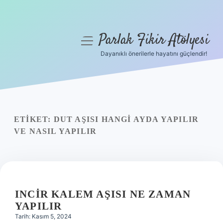
Parlak Fikir Atölyesi
menüyü
aç
Dayanıklı önerilerle hayatını güçlendir!
Anasayfa
Gizlilik Politikası
Yasal Uyarı
ETIKET:
DUT AŞISI HANGI AYDA YAPILIR
VE NASIL YAPILIR
Hakkımızda
INCIR KALEM AŞISI NE ZAMAN
YAPILIR
Tarih: Kasım 5, 2024