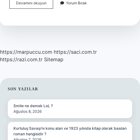
Incir
Devamını okuyun
Yorum Bırak
Kalem
Aşısı
Ne
Zaman
Yapılır
https://marpuccu.com
https://saci.com.tr
https://razi.com.tr
Sitemap
SIDEBAR
SON YAZILAR
Smite ne demek LoL ?
Ağustos 8, 2026
Kurtuluş Savaşı’nı konu alan ve 1923 yılında kitap olarak basılan
roman hangisidir ?
Ağustos 7, 2026