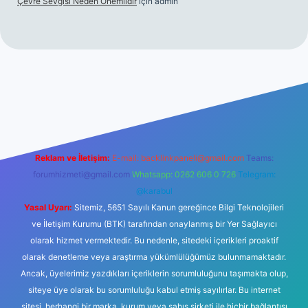
Çevre Sevgisi Neden Önemlidir
için
admin
no
Reklam ve İletişim:
E-mail:
backlinkpaneli@gmail.com
Teams:
forumhizmeti@gmail.com
Whatsapp: 0262 606 0 726
Telegram:
@karabul
Yasal Uyarı:
Sitemiz, 5651 Sayılı Kanun gereğince Bilgi Teknolojileri
ve İletişim Kurumu (BTK) tarafından onaylanmış bir Yer Sağlayıcı
olarak hizmet vermektedir. Bu nedenle, sitedeki içerikleri proaktif
olarak denetleme veya araştırma yükümlülüğümüz bulunmamaktadır.
Ancak, üyelerimiz yazdıkları içeriklerin sorumluluğunu taşımakta olup,
siteye üye olarak bu sorumluluğu kabul etmiş sayılırlar. Bu internet
sitesi, herhangi bir marka, kurum veya şahıs şirketi ile hiçbir bağlantısı