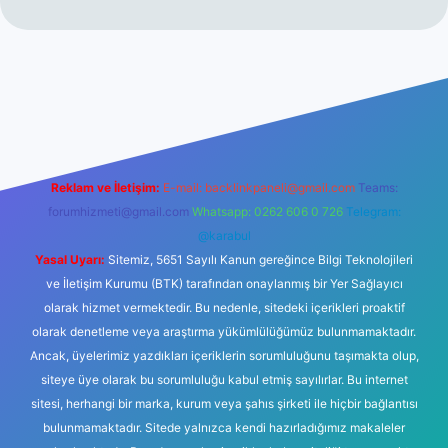
o
Reklam ve İletişim:
E-mail:
backlinkpaneli@gmail.com
Teams:
forumhizmeti@gmail.com
Whatsapp: 0262 606 0 726
Telegram:
@karabul
Yasal Uyarı:
Sitemiz, 5651 Sayılı Kanun gereğince Bilgi Teknolojileri
ve İletişim Kurumu (BTK) tarafından onaylanmış bir Yer Sağlayıcı
olarak hizmet vermektedir. Bu nedenle, sitedeki içerikleri proaktif
olarak denetleme veya araştırma yükümlülüğümüz bulunmamaktadır.
Ancak, üyelerimiz yazdıkları içeriklerin sorumluluğunu taşımakta olup,
siteye üye olarak bu sorumluluğu kabul etmiş sayılırlar. Bu internet
sitesi, herhangi bir marka, kurum veya şahıs şirketi ile hiçbir bağlantısı
bulunmamaktadır. Sitede yalnızca kendi hazırladığımız makaleler