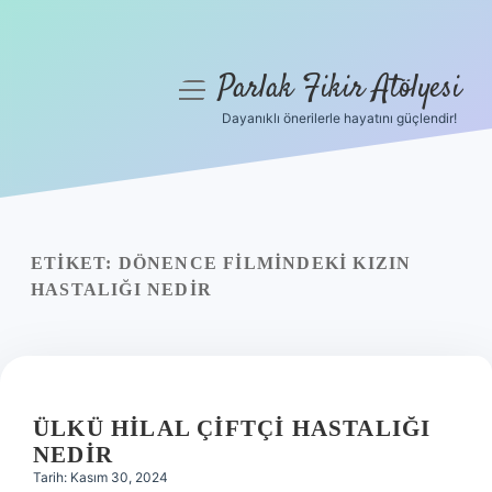
Parlak Fikir Atölyesi
menüyü
aç
Dayanıklı önerilerle hayatını güçlendir!
Anasayfa
Gizlilik Politikası
Yasal Uyarı
ETIKET:
DÖNENCE FILMINDEKI KIZIN
HASTALIĞI NEDIR
Hakkımızda
ÜLKÜ HILAL ÇIFTÇI HASTALIĞI
NEDIR
Tarih: Kasım 30, 2024