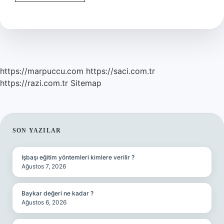
Hilal
Çiftçi
Hastalığı
Nedir
https://marpuccu.com
https://saci.com.tr
https://razi.com.tr
Sitemap
SIDEBAR
SON YAZILAR
Işbaşı eğitim yöntemleri kimlere verilir ?
Ağustos 7, 2026
Baykar değeri ne kadar ?
Ağustos 6, 2026