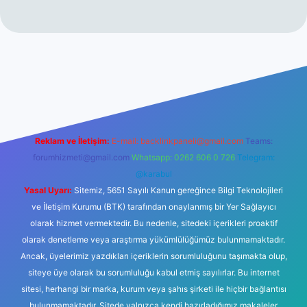
no
Reklam ve İletişim:
E-mail:
backlinkpaneli@gmail.com
Teams:
forumhizmeti@gmail.com
Whatsapp: 0262 606 0 726
Telegram:
@karabul
Yasal Uyarı:
Sitemiz, 5651 Sayılı Kanun gereğince Bilgi Teknolojileri
ve İletişim Kurumu (BTK) tarafından onaylanmış bir Yer Sağlayıcı
olarak hizmet vermektedir. Bu nedenle, sitedeki içerikleri proaktif
olarak denetleme veya araştırma yükümlülüğümüz bulunmamaktadır.
Ancak, üyelerimiz yazdıkları içeriklerin sorumluluğunu taşımakta olup,
siteye üye olarak bu sorumluluğu kabul etmiş sayılırlar. Bu internet
sitesi, herhangi bir marka, kurum veya şahıs şirketi ile hiçbir bağlantısı
bulunmamaktadır. Sitede yalnızca kendi hazırladığımız makaleler