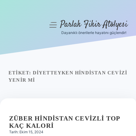
Parlak Fikir Atölyesi
menüyü
aç
Dayanıklı önerilerle hayatını güçlendir!
Anasayfa
Gizlilik Politikası
Yasal Uyarı
ETIKET:
DIYETTEYKEN HINDISTAN CEVIZI
YENIR MI
Hakkımızda
ZÜBER HINDISTAN CEVIZLI TOP
KAÇ KALORI
Tarih: Ekim 15, 2024