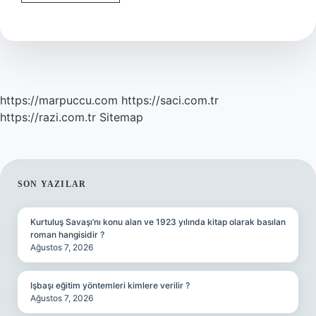
Hindistan
Cevizli
Top
Kaç
Kalori
https://marpuccu.com
https://saci.com.tr
https://razi.com.tr
Sitemap
SIDEBAR
SON YAZILAR
Kurtuluş Savaşı’nı konu alan ve 1923 yılında kitap olarak basılan
roman hangisidir ?
Ağustos 7, 2026
Işbaşı eğitim yöntemleri kimlere verilir ?
Ağustos 7, 2026