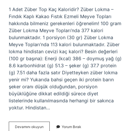
1 Adet Züber Top Kaç Kaloridir? Züber Lokma –
Fındık Kaplı Kakao Fıstık Ezmeli Meyve Topları
hakkında bilmeniz gerekenleri öğrenelim! 100 gram
Züber Lokma Meyve Topları’nda 377 kalori
bulunmaktadır. 1 porsiyon (30 gr) Züber Lokma
Meyve Topları’nda 113 kalori bulunmaktadır. Züber
lokma hindistan cevizi kaç kalori? Besin değerleri
(100 gr başına): Enerji (kcal) 386 – doymuş yağ (g)
8.6 karbonhidrat (g) 51.3 – şeker (g) 37.7 protein
(g) 7.51 daha fazla satır Diyetteyken züber lokma
yenir mi? Yukarıda bahsi geçen iki protein barın
şeker oranı düşük olduğundan, porsiyon
büyüklüğüne dikkat edildiği sürece diyet
listelerinde kullanılmasında herhangi bir sakınca
yoktur. Hindistan…
Züber
Devamını okuyun
Yorum Bırak