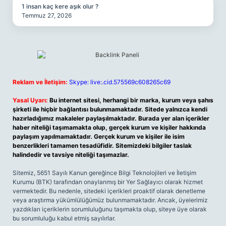
1 insan kaç kere aşık olur ?
Temmuz 27, 2026
Reklam ve İletişim:
Skype: live:.cid.575569c608265c69
Yasal Uyarı:
Bu internet sitesi, herhangi bir marka, kurum veya şahıs
şirketi ile hiçbir bağlantısı bulunmamaktadır. Sitede yalnızca kendi
hazırladığımız makaleler paylaşılmaktadır. Burada yer alan içerikler
haber niteliği taşımamakta olup, gerçek kurum ve kişiler hakkında
paylaşım yapılmamaktadır. Gerçek kurum ve kişiler ile isim
benzerlikleri tamamen tesadüfidir. Sitemizdeki bilgiler taslak
halindedir ve tavsiye niteliği taşımazlar.
Sitemiz, 5651 Sayılı Kanun gereğince Bilgi Teknolojileri ve İletişim
Kurumu (BTK) tarafından onaylanmış bir Yer Sağlayıcı olarak hizmet
vermektedir. Bu nedenle, sitedeki içerikleri proaktif olarak denetleme
veya araştırma yükümlülüğümüz bulunmamaktadır. Ancak, üyelerimiz
yazdıkları içeriklerin sorumluluğunu taşımakta olup, siteye üye olarak
bu sorumluluğu kabul etmiş sayılırlar.