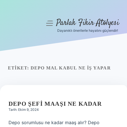
Parlak Fikir Atölyesi
menüyü
aç
Dayanıklı önerilerle hayatını güçlendir!
Anasayfa
Gizlilik Politikası
Yasal Uyarı
ETIKET:
DEPO MAL KABUL NE IŞ YAPAR
Hakkımızda
DEPO ŞEFI MAAŞI NE KADAR
Tarih: Ekim 9, 2024
Depo sorumlusu ne kadar maaş alır? Depo