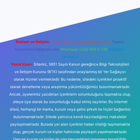
no
Reklam ve İletişim:
E-mail:
backlinkpaneli@gmail.com
Teams:
forumhizmeti@gmail.com
Whatsapp: 0262 606 0 726
Telegram:
@karabul
Yasal Uyarı:
Sitemiz, 5651 Sayılı Kanun gereğince Bilgi Teknolojileri
ve İletişim Kurumu (BTK) tarafından onaylanmış bir Yer Sağlayıcı
olarak hizmet vermektedir. Bu nedenle, sitedeki içerikleri proaktif
olarak denetleme veya araştırma yükümlülüğümüz bulunmamaktadır.
Ancak, üyelerimiz yazdıkları içeriklerin sorumluluğunu taşımakta olup,
siteye üye olarak bu sorumluluğu kabul etmiş sayılırlar. Bu internet
sitesi, herhangi bir marka, kurum veya şahıs şirketi ile hiçbir bağlantısı
bulunmamaktadır. Sitede yalnızca kendi hazırladığımız makaleler
paylaşılmaktadır. Burada yer alan içerikler haber niteliği taşımamakta
olup, gerçek kurum ve kişiler hakkında paylaşım yapılmamaktadır.
Gerçek kurum ve kişiler ile isim benzerlikleri tamamen tesadüfidir.