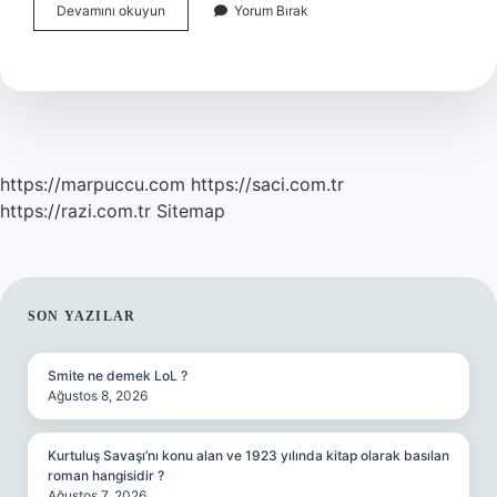
Ölümsüzlük
Devamını okuyun
Yorum Bırak
Otu
Hangi
Bölgede
Yetişir
https://marpuccu.com
https://saci.com.tr
https://razi.com.tr
Sitemap
SIDEBAR
SON YAZILAR
Smite ne demek LoL ?
Ağustos 8, 2026
Kurtuluş Savaşı’nı konu alan ve 1923 yılında kitap olarak basılan
roman hangisidir ?
Ağustos 7, 2026