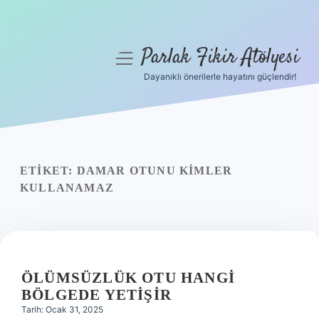
Parlak Fikir Atölyesi
menüyü
aç
Dayanıklı önerilerle hayatını güçlendir!
Anasayfa
Gizlilik Politikası
Yasal Uyarı
ETIKET:
DAMAR OTUNU KIMLER
KULLANAMAZ
Hakkımızda
ÖLÜMSÜZLÜK OTU HANGI
BÖLGEDE YETIŞIR
Tarih: Ocak 31, 2025