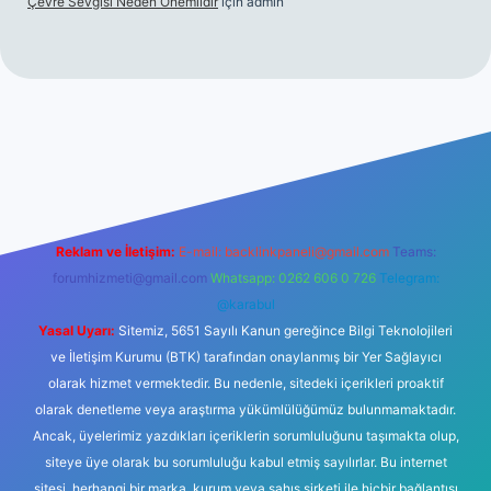
Çevre Sevgisi Neden Önemlidir
için
admin
no
Reklam ve İletişim:
E-mail:
backlinkpaneli@gmail.com
Teams:
forumhizmeti@gmail.com
Whatsapp: 0262 606 0 726
Telegram:
@karabul
Yasal Uyarı:
Sitemiz, 5651 Sayılı Kanun gereğince Bilgi Teknolojileri
ve İletişim Kurumu (BTK) tarafından onaylanmış bir Yer Sağlayıcı
olarak hizmet vermektedir. Bu nedenle, sitedeki içerikleri proaktif
olarak denetleme veya araştırma yükümlülüğümüz bulunmamaktadır.
Ancak, üyelerimiz yazdıkları içeriklerin sorumluluğunu taşımakta olup,
siteye üye olarak bu sorumluluğu kabul etmiş sayılırlar. Bu internet
sitesi, herhangi bir marka, kurum veya şahıs şirketi ile hiçbir bağlantısı