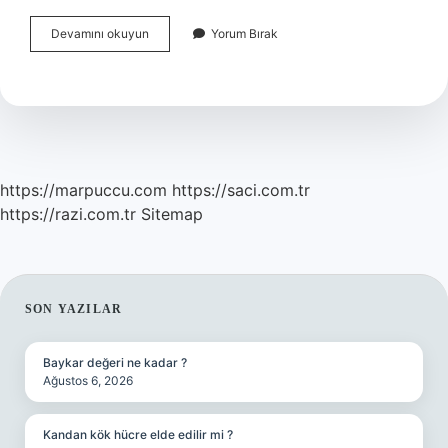
Alzheimer
Devamını okuyun
Yorum Bırak
Hastaları
Ne
Yememeli
https://marpuccu.com
https://saci.com.tr
https://razi.com.tr
Sitemap
SIDEBAR
SON YAZILAR
Baykar değeri ne kadar ?
Ağustos 6, 2026
Kandan kök hücre elde edilir mi ?