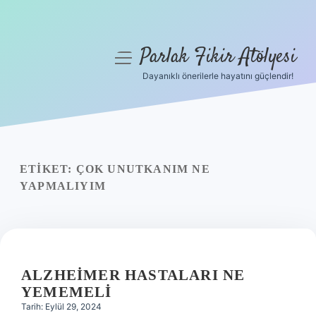
Parlak Fikir Atölyesi
menüyü
aç
Dayanıklı önerilerle hayatını güçlendir!
Anasayfa
Gizlilik Politikası
Yasal Uyarı
ETIKET:
ÇOK UNUTKANIM NE
YAPMALIYIM
Hakkımızda
ALZHEIMER HASTALARI NE
YEMEMELI
Tarih: Eylül 29, 2024