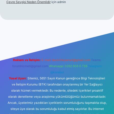
Çevre Sevgisi Neden Önemlidir
için
admin
et casino
Reklam ve İletişim:
E-mail:
backlinkpaneli@gmail.com
Teams:
forumhizmeti@gmail.com
Whatsapp: 0262 606 0 726
Telegram:
@karabul
Yasal Uyarı:
Sitemiz, 5651 Sayılı Kanun gereğince Bilgi Teknolojileri
ve İletişim Kurumu (BTK) tarafından onaylanmış bir Yer Sağlayıcı
olarak hizmet vermektedir. Bu nedenle, sitedeki içerikleri proaktif
olarak denetleme veya araştırma yükümlülüğümüz bulunmamaktadır.
Ancak, üyelerimiz yazdıkları içeriklerin sorumluluğunu taşımakta olup,
siteye üye olarak bu sorumluluğu kabul etmiş sayılırlar. Bu internet