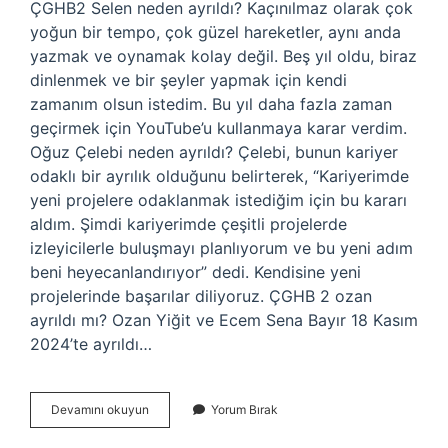
ÇGHB2 Selen neden ayrıldı? Kaçınılmaz olarak çok
yoğun bir tempo, çok güzel hareketler, aynı anda
yazmak ve oynamak kolay değil. Beş yıl oldu, biraz
dinlenmek ve bir şeyler yapmak için kendi
zamanım olsun istedim. Bu yıl daha fazla zaman
geçirmek için YouTube’u kullanmaya karar verdim.
Oğuz Çelebi neden ayrıldı? Çelebi, bunun kariyer
odaklı bir ayrılık olduğunu belirterek, “Kariyerimde
yeni projelere odaklanmak istediğim için bu kararı
aldım. Şimdi kariyerimde çeşitli projelerde
izleyicilerle buluşmayı planlıyorum ve bu yeni adım
beni heyecanlandırıyor” dedi. Kendisine yeni
projelerinde başarılar diliyoruz. ÇGHB 2 ozan
ayrıldı mı? Ozan Yiğit ve Ecem Sena Bayır 18 Kasım
2024’te ayrıldı…
Çghb
Devamını okuyun
Yorum Bırak
2
Selen