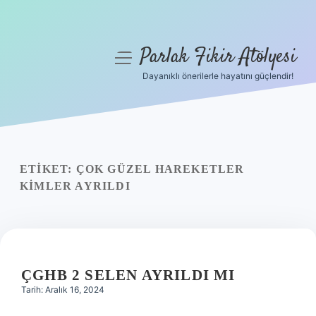
Parlak Fikir Atölyesi
menüyü
aç
Dayanıklı önerilerle hayatını güçlendir!
Anasayfa
Gizlilik Politikası
Yasal Uyarı
ETIKET:
ÇOK GÜZEL HAREKETLER
KIMLER AYRILDI
Hakkımızda
ÇGHB 2 SELEN AYRILDI MI
Tarih: Aralık 16, 2024