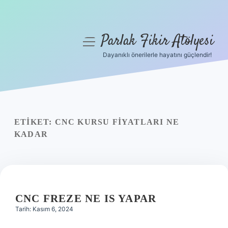
Parlak Fikir Atölyesi
menüyü
aç
Dayanıklı önerilerle hayatını güçlendir!
Anasayfa
Gizlilik Politikası
Yasal Uyarı
ETIKET:
CNC KURSU FIYATLARI NE
KADAR
Hakkımızda
CNC FREZE NE IS YAPAR
Tarih: Kasım 6, 2024