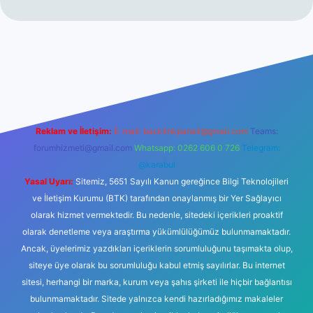
no
Reklam ve İletişim:
E-mail:
backlinkpaneli@gmail.com
Teams:
forumhizmeti@gmail.com
Whatsapp: 0262 606 0 726
Telegram:
@karabul
Yasal Uyarı:
Sitemiz, 5651 Sayılı Kanun gereğince Bilgi Teknolojileri
ve İletişim Kurumu (BTK) tarafından onaylanmış bir Yer Sağlayıcı
olarak hizmet vermektedir. Bu nedenle, sitedeki içerikleri proaktif
olarak denetleme veya araştırma yükümlülüğümüz bulunmamaktadır.
Ancak, üyelerimiz yazdıkları içeriklerin sorumluluğunu taşımakta olup,
siteye üye olarak bu sorumluluğu kabul etmiş sayılırlar. Bu internet
sitesi, herhangi bir marka, kurum veya şahıs şirketi ile hiçbir bağlantısı
bulunmamaktadır. Sitede yalnızca kendi hazırladığımız makaleler