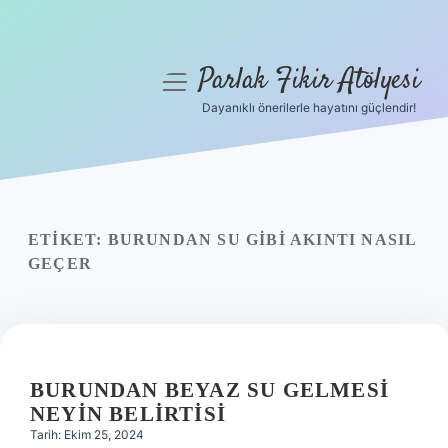
Parlak Fikir Atölyesi
menüyü
aç
Dayanıklı önerilerle hayatını güçlendir!
Anasayfa
Gizlilik Politikası
Yasal Uyarı
ETIKET:
BURUNDAN SU GIBI AKINTI NASIL
GEÇER
Hakkımızda
BURUNDAN BEYAZ SU GELMESI
NEYIN BELIRTISI
Tarih: Ekim 25, 2024