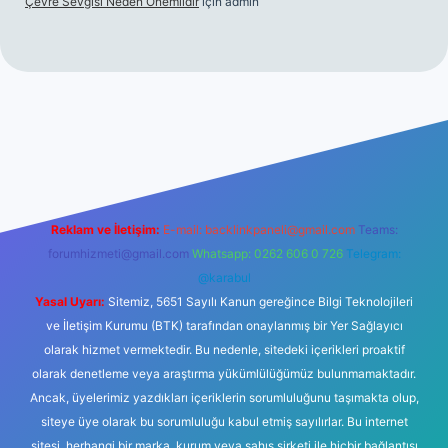
Çevre Sevgisi Neden Önemlidir
için
admin
no
Reklam ve İletişim:
E-mail:
backlinkpaneli@gmail.com
Teams:
forumhizmeti@gmail.com
Whatsapp: 0262 606 0 726
Telegram:
@karabul
Yasal Uyarı:
Sitemiz, 5651 Sayılı Kanun gereğince Bilgi Teknolojileri
ve İletişim Kurumu (BTK) tarafından onaylanmış bir Yer Sağlayıcı
olarak hizmet vermektedir. Bu nedenle, sitedeki içerikleri proaktif
olarak denetleme veya araştırma yükümlülüğümüz bulunmamaktadır.
Ancak, üyelerimiz yazdıkları içeriklerin sorumluluğunu taşımakta olup,
siteye üye olarak bu sorumluluğu kabul etmiş sayılırlar. Bu internet
sitesi, herhangi bir marka, kurum veya şahıs şirketi ile hiçbir bağlantısı