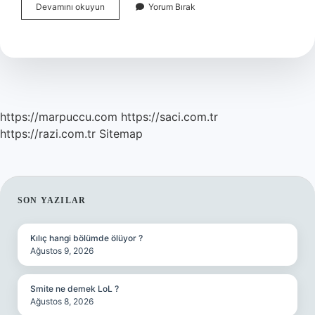
Burundan
Devamını okuyun
Yorum Bırak
Beyaz
Su
Gelmesi
Neyin
Belirtisi
https://marpuccu.com
https://saci.com.tr
https://razi.com.tr
Sitemap
SIDEBAR
SON YAZILAR
Kılıç hangi bölümde ölüyor ?
Ağustos 9, 2026
Smite ne demek LoL ?
Ağustos 8, 2026