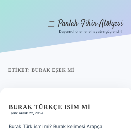
Parlak Fikir Atölyesi
menüyü
aç
Dayanıklı önerilerle hayatını güçlendir!
Anasayfa
Gizlilik Politikası
Yasal Uyarı
ETIKET:
BURAK EŞEK MI
Hakkımızda
BURAK TÜRKÇE ISIM MI
Tarih: Aralık 22, 2024
Burak Türk ismi mi? Burak kelimesi Arapça