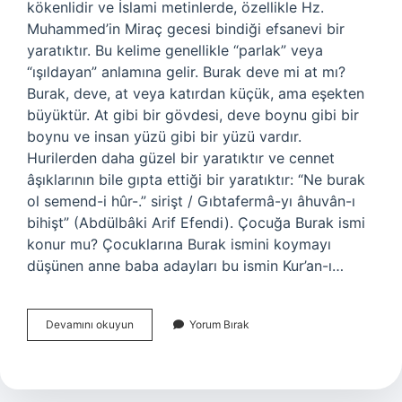
kökenlidir ve İslami metinlerde, özellikle Hz.
Muhammed’in Miraç gecesi bindiği efsanevi bir
yaratıktır. Bu kelime genellikle “parlak” veya
“ışıldayan” anlamına gelir. Burak deve mi at mı?
Burak, deve, at veya katırdan küçük, ama eşekten
büyüktür. At gibi bir gövdesi, deve boynu gibi bir
boynu ve insan yüzü gibi bir yüzü vardır.
Hurilerden daha güzel bir yaratıktır ve cennet
âşıklarının bile gıpta ettiği bir yaratıktır: “Ne burak
ol semend-i hûr-.” sirişt / Gıbtafermâ-yı âhuvân-ı
bihişt” (Abdülbâki Arif Efendi). Çocuğa Burak ismi
konur mu? Çocuklarına Burak ismini koymayı
düşünen anne baba adayları bu ismin Kur’an-ı…
Burak
Devamını okuyun
Yorum Bırak
Türkçe
Isim
Mi