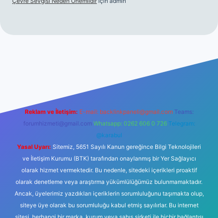
Çevre Sevgisi Neden Önemlidir
için
admin
no
Reklam ve İletişim:
E-mail:
backlinkpaneli@gmail.com
Teams:
forumhizmeti@gmail.com
Whatsapp: 0262 606 0 726
Telegram:
@karabul
Yasal Uyarı:
Sitemiz, 5651 Sayılı Kanun gereğince Bilgi Teknolojileri
ve İletişim Kurumu (BTK) tarafından onaylanmış bir Yer Sağlayıcı
olarak hizmet vermektedir. Bu nedenle, sitedeki içerikleri proaktif
olarak denetleme veya araştırma yükümlülüğümüz bulunmamaktadır.
Ancak, üyelerimiz yazdıkları içeriklerin sorumluluğunu taşımakta olup,
siteye üye olarak bu sorumluluğu kabul etmiş sayılırlar. Bu internet
sitesi, herhangi bir marka, kurum veya şahıs şirketi ile hiçbir bağlantısı