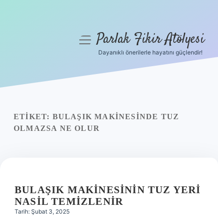
Parlak Fikir Atölyesi
menüyü
aç
Dayanıklı önerilerle hayatını güçlendir!
Anasayfa
Gizlilik Politikası
Yasal Uyarı
ETIKET:
BULAŞIK MAKINESINDE TUZ
OLMAZSA NE OLUR
Hakkımızda
BULAŞIK MAKINESININ TUZ YERI
NASIL TEMIZLENIR
Tarih: Şubat 3, 2025