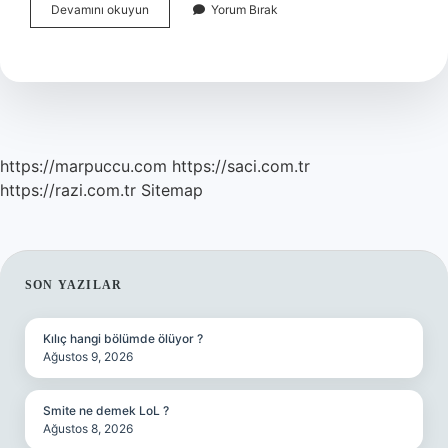
Bulaşık
Devamını okuyun
Yorum Bırak
Makinesinin
Tuz
Yeri
Nasil
Temizlenir
https://marpuccu.com
https://saci.com.tr
https://razi.com.tr
Sitemap
SIDEBAR
SON YAZILAR
Kılıç hangi bölümde ölüyor ?
Ağustos 9, 2026
Smite ne demek LoL ?
Ağustos 8, 2026