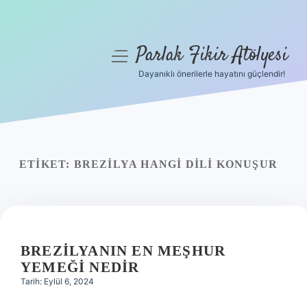
Parlak Fikir Atölyesi
menüyü
aç
Dayanıklı önerilerle hayatını güçlendir!
Anasayfa
Gizlilik Politikası
Yasal Uyarı
ETIKET:
BREZILYA HANGI DILI KONUŞUR
Hakkımızda
BREZILYANIN EN MEŞHUR
YEMEĞI NEDIR
Tarih: Eylül 6, 2024