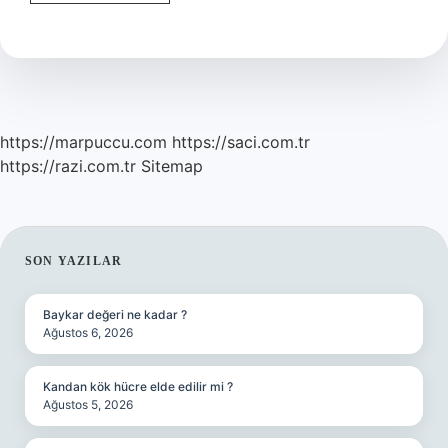
En
Meşhur
Yemeği
Nedir
https://marpuccu.com
https://saci.com.tr
https://razi.com.tr
Sitemap
SIDEBAR
SON YAZILAR
Baykar değeri ne kadar ?
Ağustos 6, 2026
Kandan kök hücre elde edilir mi ?
Ağustos 5, 2026