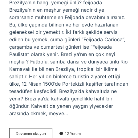
Brezilya’nın hangi yemeği ünlü? feijoada
Brezilya’nın en meşhur yemeği nedir diye
sorarsanız muhtemelen Feijoada cevabını alırsınız.
Bu, ülke çapında bilinen ve her evde hazırlanan
geleneksel bir yemektir. İki farklı şekilde servis
edilen bu yemek, cuma günleri “Feijoada Carioca”,
çarşamba ve cumartesi günleri ise “Feijoada
Paulista” olarak yenir. Brezilya’nın en çok neyi
meşhur? Futbolu, samba dansı ve dünyaca ünlü Rio
Karnavalı ile bilinen Brezilya, tropikal bir iklime
sahiptir. Her yıl on binlerce turistin ziyaret ettiği
ülke, 12 Nisan 1500’de Portekizli kaşifler tarafından
tesadüfen keşfedildi. Brezilya’da kahvaltıda ne
yenir? Brezilya’da kahvaltı genellikle hafif bir
öğündür. Kahvaltıda yenen yaygın yiyecekler
arasında ekmek, meyve…
Brezilyanın
Devamını okuyun
12 Yorum