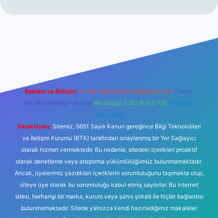
et casino
Reklam ve İletişim:
E-mail:
backlinkpaneli@gmail.com
Teams:
forumhizmeti@gmail.com
Whatsapp: 0262 606 0 726
Telegram:
@karabul
Yasal Uyarı:
Sitemiz, 5651 Sayılı Kanun gereğince Bilgi Teknolojileri
ve İletişim Kurumu (BTK) tarafından onaylanmış bir Yer Sağlayıcı
olarak hizmet vermektedir. Bu nedenle, sitedeki içerikleri proaktif
olarak denetleme veya araştırma yükümlülüğümüz bulunmamaktadır.
Ancak, üyelerimiz yazdıkları içeriklerin sorumluluğunu taşımakta olup,
siteye üye olarak bu sorumluluğu kabul etmiş sayılırlar. Bu internet
sitesi, herhangi bir marka, kurum veya şahıs şirketi ile hiçbir bağlantısı
bulunmamaktadır. Sitede yalnızca kendi hazırladığımız makaleler