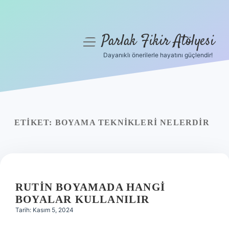
Parlak Fikir Atölyesi
menüyü
aç
Dayanıklı önerilerle hayatını güçlendir!
Anasayfa
Gizlilik Politikası
Yasal Uyarı
ETIKET:
BOYAMA TEKNIKLERI NELERDIR
Hakkımızda
RUTIN BOYAMADA HANGI
BOYALAR KULLANILIR
Tarih: Kasım 5, 2024