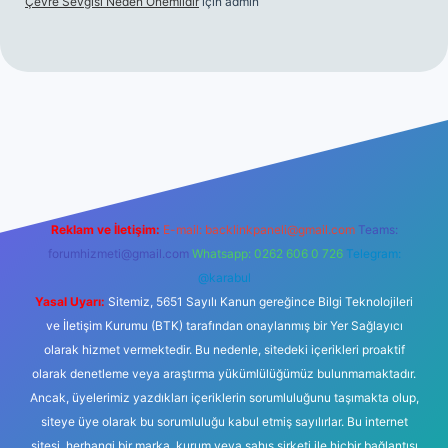
Çevre Sevgisi Neden Önemlidir
için
admin
no
Reklam ve İletişim:
E-mail:
backlinkpaneli@gmail.com
Teams:
forumhizmeti@gmail.com
Whatsapp: 0262 606 0 726
Telegram:
@karabul
Yasal Uyarı:
Sitemiz, 5651 Sayılı Kanun gereğince Bilgi Teknolojileri
ve İletişim Kurumu (BTK) tarafından onaylanmış bir Yer Sağlayıcı
olarak hizmet vermektedir. Bu nedenle, sitedeki içerikleri proaktif
olarak denetleme veya araştırma yükümlülüğümüz bulunmamaktadır.
Ancak, üyelerimiz yazdıkları içeriklerin sorumluluğunu taşımakta olup,
siteye üye olarak bu sorumluluğu kabul etmiş sayılırlar. Bu internet
sitesi, herhangi bir marka, kurum veya şahıs şirketi ile hiçbir bağlantısı