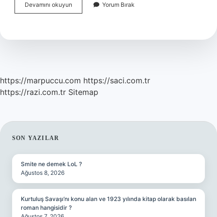
Rutin
Devamını okuyun
Yorum Bırak
Boyamada
Hangi
Boyalar
Kullanılır
https://marpuccu.com
https://saci.com.tr
https://razi.com.tr
Sitemap
SIDEBAR
SON YAZILAR
Smite ne demek LoL ?
Ağustos 8, 2026
Kurtuluş Savaşı’nı konu alan ve 1923 yılında kitap olarak basılan
roman hangisidir ?
Ağustos 7, 2026