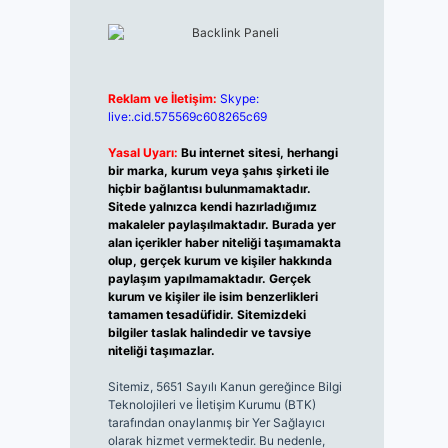
Reklam ve İletişim:
Skype:
live:.cid.575569c608265c69
Yasal Uyarı:
Bu internet sitesi, herhangi
bir marka, kurum veya şahıs şirketi ile
hiçbir bağlantısı bulunmamaktadır.
Sitede yalnızca kendi hazırladığımız
makaleler paylaşılmaktadır. Burada yer
alan içerikler haber niteliği taşımamakta
olup, gerçek kurum ve kişiler hakkında
paylaşım yapılmamaktadır. Gerçek
kurum ve kişiler ile isim benzerlikleri
tamamen tesadüfidir. Sitemizdeki
bilgiler taslak halindedir ve tavsiye
niteliği taşımazlar.
Sitemiz, 5651 Sayılı Kanun gereğince Bilgi
Teknolojileri ve İletişim Kurumu (BTK)
tarafından onaylanmış bir Yer Sağlayıcı
olarak hizmet vermektedir. Bu nedenle,