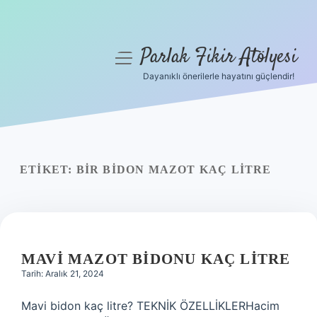
Parlak Fikir Atölyesi
menüyü
aç
Dayanıklı önerilerle hayatını güçlendir!
Anasayfa
Gizlilik Politikası
Yasal Uyarı
ETIKET:
BIR BIDON MAZOT KAÇ LITRE
Hakkımızda
MAVI MAZOT BIDONU KAÇ LITRE
Tarih: Aralık 21, 2024
Mavi bidon kaç litre? TEKNİK ÖZELLİKLERHacim