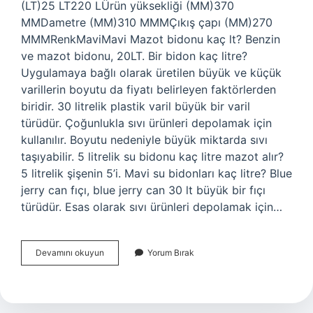
(LT)25 LT220 LÜrün yüksekliği (MM)370
MMDametre (MM)310 MMMÇıkış çapı (MM)270
MMMRenkMaviMavi Mazot bidonu kaç lt? Benzin
ve mazot bidonu, 20LT. Bir bidon kaç litre?
Uygulamaya bağlı olarak üretilen büyük ve küçük
varillerin boyutu da fiyatı belirleyen faktörlerden
biridir. 30 litrelik plastik varil büyük bir varil
türüdür. Çoğunlukla sıvı ürünleri depolamak için
kullanılır. Boyutu nedeniyle büyük miktarda sıvı
taşıyabilir. 5 litrelik su bidonu kaç litre mazot alır?
5 litrelik şişenin 5’i. Mavi su bidonları kaç litre? Blue
jerry can fıçı, blue jerry can 30 lt büyük bir fıçı
türüdür. Esas olarak sıvı ürünleri depolamak için…
Mavi
Devamını okuyun
Yorum Bırak
Mazot
Bidonu
Kaç
Litre