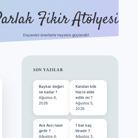
arlak Fikir Atölyesi
Dayanıklı önerilerle hayatını güçlendir!
ilbet casino
SIDEBAR
SON YAZILAR
Baykar değeri
Kandan kök
ne kadar ?
hücre elde
Ağustos 6,
edilir mi ?
2026
Ağustos 5,
2026
Ava Avcı nasıl
1 bar kaç
girilir ?
litredir ?
Ağustos 4,
Ağustos 3,