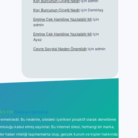
Koç Burcunun Çiçeği Nedir
için
admin
Koç Burcunun Çiçeği Nedir
için
Demirtaş
Emrine Çek Hamiline Yazılabilir Mi
için
admin
Emrine Çek Hamiline Yazılabilir Mi
için
Ayaz
Çevre Sevgisi Neden Önemlidir
için
admin
6 0 726
Telegram: @karabul
ermektedir. Bu nedenle, sitedeki içerikleri proaktif olarak denetleme
uğu kabul etmiş sayılırlar. Bu internet sitesi, herhangi bir marka,
kler haber niteliği taşımamakta olup, gerçek kurum ve kişiler hakkında