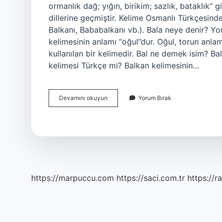
ormanlık dağ; yığın, birikim; sazlık, bataklık” 
dillerine geçmiştir. Kelime Osmanlı Türkçesinde
Balkanı, Bababalkanı vb.). Bala neye denir? Yo
kelimesinin anlamı “oğul”dur. Oğul, torun anla
kullanılan bir kelimedir. Bal ne demek isim? Ba
kelimesi Türkçe mi? Balkan kelimesinin…
Balca
Devamını okuyun
Yorum Bırak
Kelimesi
Ne
Demek
https://marpuccu.com
https://saci.com.tr
https://r