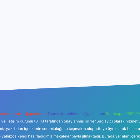
backlinkpaneli@gmail.com
Teams:
forumhizmeti@gmail.com
Whatsapp: 0262 60
i ve İletişim Kurumu (BTK) tarafından onaylanmış bir Yer Sağlayıcı olarak hizmet v
azdıkları içeriklerin sorumluluğunu taşımakta olup, siteye üye olarak bu sorumlul
e yalnızca kendi hazırladığımız makaleler paylaşılmaktadır. Burada yer alan içeri