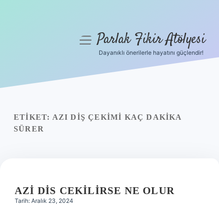
Parlak Fikir Atölyesi
menüyü
aç
Dayanıklı önerilerle hayatını güçlendir!
Anasayfa
Gizlilik Politikası
Yasal Uyarı
ETIKET:
AZI DIŞ ÇEKIMI KAÇ DAKIKA
SÜRER
Hakkımızda
AZI DIS CEKILIRSE NE OLUR
Tarih: Aralık 23, 2024