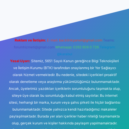
ino
Reklam ve İletişim:
E-mail:
backlinkpaneli@gmail.com
Teams:
forumhizmeti@gmail.com
Whatsapp: 0262 606 0 726
Telegram:
@karabul
Yasal Uyarı:
Sitemiz, 5651 Sayılı Kanun gereğince Bilgi Teknolojileri
ve İletişim Kurumu (BTK) tarafından onaylanmış bir Yer Sağlayıcı
olarak hizmet vermektedir. Bu nedenle, sitedeki içerikleri proaktif
olarak denetleme veya araştırma yükümlülüğümüz bulunmamaktadır.
Ancak, üyelerimiz yazdıkları içeriklerin sorumluluğunu taşımakta olup,
siteye üye olarak bu sorumluluğu kabul etmiş sayılırlar. Bu internet
sitesi, herhangi bir marka, kurum veya şahıs şirketi ile hiçbir bağlantısı
bulunmamaktadır. Sitede yalnızca kendi hazırladığımız makaleler
paylaşılmaktadır. Burada yer alan içerikler haber niteliği taşımamakta
olup, gerçek kurum ve kişiler hakkında paylaşım yapılmamaktadır.