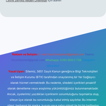
Çevre Sevgisi Neden Önemlidir
için
admin
no
Reklam ve İletişim:
E-mail:
backlinkpaneli@gmail.com
Teams:
forumhizmeti@gmail.com
Whatsapp: 0262 606 0 726
Telegram:
@karabul
Yasal Uyarı:
Sitemiz, 5651 Sayılı Kanun gereğince Bilgi Teknolojileri
ve İletişim Kurumu (BTK) tarafından onaylanmış bir Yer Sağlayıcı
olarak hizmet vermektedir. Bu nedenle, sitedeki içerikleri proaktif
olarak denetleme veya araştırma yükümlülüğümüz bulunmamaktadır.
Ancak, üyelerimiz yazdıkları içeriklerin sorumluluğunu taşımakta olup,
siteye üye olarak bu sorumluluğu kabul etmiş sayılırlar. Bu internet
sitesi, herhangi bir marka, kurum veya şahıs şirketi ile hiçbir bağlantısı