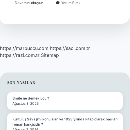
2
Devamını okuyun
Yorum Bırak
Kere
Aynı
Rüyayı
Görmek
Ne
Anlama
Gelir
https://marpuccu.com
https://saci.com.tr
https://razi.com.tr
Sitemap
SIDEBAR
SON YAZILAR
Smite ne demek LoL ?
Ağustos 8, 2026
Kurtuluş Savaşı’nı konu alan ve 1923 yılında kitap olarak basılan
roman hangisidir ?
Ağustos 7, 2026