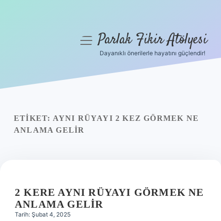
Parlak Fikir Atölyesi
menüyü
aç
Dayanıklı önerilerle hayatını güçlendir!
Anasayfa
Gizlilik Politikası
Yasal Uyarı
ETIKET:
AYNI RÜYAYI 2 KEZ GÖRMEK NE
ANLAMA GELIR
Hakkımızda
2 KERE AYNI RÜYAYI GÖRMEK NE
ANLAMA GELIR
Tarih: Şubat 4, 2025