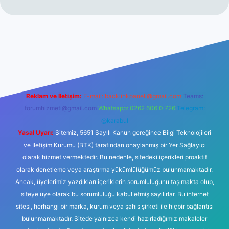
no
Reklam ve İletişim:
E-mail:
backlinkpaneli@gmail.com
Teams:
forumhizmeti@gmail.com
Whatsapp: 0262 606 0 726
Telegram:
@karabul
Yasal Uyarı:
Sitemiz, 5651 Sayılı Kanun gereğince Bilgi Teknolojileri
ve İletişim Kurumu (BTK) tarafından onaylanmış bir Yer Sağlayıcı
olarak hizmet vermektedir. Bu nedenle, sitedeki içerikleri proaktif
olarak denetleme veya araştırma yükümlülüğümüz bulunmamaktadır.
Ancak, üyelerimiz yazdıkları içeriklerin sorumluluğunu taşımakta olup,
siteye üye olarak bu sorumluluğu kabul etmiş sayılırlar. Bu internet
sitesi, herhangi bir marka, kurum veya şahıs şirketi ile hiçbir bağlantısı
bulunmamaktadır. Sitede yalnızca kendi hazırladığımız makaleler