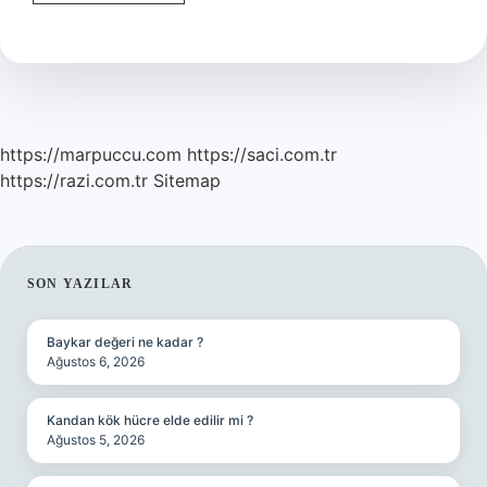
Sınıf
Fen
Bilimleri
Atom
Nedir
https://marpuccu.com
https://saci.com.tr
https://razi.com.tr
Sitemap
SIDEBAR
SON YAZILAR
Baykar değeri ne kadar ?
Ağustos 6, 2026
Kandan kök hücre elde edilir mi ?
Ağustos 5, 2026