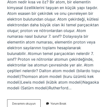
Atom nedir kısa ve öz? Bir atom, bir elementin
kimyasal özelliklerini taşıyan en küçük yapı taşıdır.
Atom esasen bir çekirdek ve onu çevreleyen bir
elektron bulutundan oluşur. Atom çekirdeği, kütlesi
elektrondan daha büyük olan iki temel parçacıktan
oluşur; proton ve nötronlardan oluşur. Atom
numarası nasıl bulunur 7. sınıf? Dolayısıyla bir
elementin atom numarası, elementin proton veya
elektron sayılarının toplamı hesaplanarak
bulunabilir. Atomun temel parçacıkları nelerdir 7.
sınıf? Proton ve nötronlar atomun çekirdeğinde,
elektronlar ise atomun çevresinde yer alır. Atom
çeşitleri nelerdir? Dalton atom modeli (bilardo topu
modeli)Thomson atom modeli (kuru üzümlü kek
modeli)Lewis modeli (kübik atom modeli)Nagaoka
modeli (Satürn modeli)Rutherford…
7
Devamını okuyun
Yorum Bırak