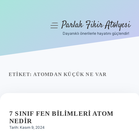
Parlak Fikir Atölyesi
menüyü
aç
Dayanıklı önerilerle hayatını güçlendir!
Anasayfa
Gizlilik Politikası
Yasal Uyarı
ETIKET:
ATOMDAN KÜÇÜK NE VAR
Hakkımızda
7 SINIF FEN BILIMLERI ATOM
NEDIR
Tarih: Kasım 9, 2024