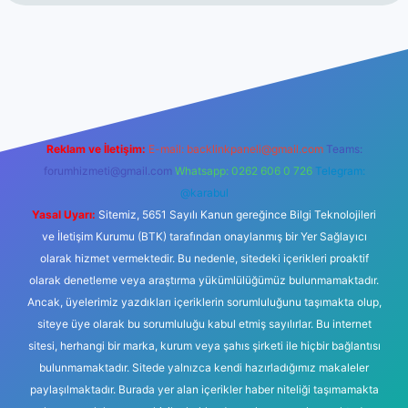
ino
Reklam ve İletişim:
E-mail:
backlinkpaneli@gmail.com
Teams:
forumhizmeti@gmail.com
Whatsapp: 0262 606 0 726
Telegram:
@karabul
Yasal Uyarı:
Sitemiz, 5651 Sayılı Kanun gereğince Bilgi Teknolojileri
ve İletişim Kurumu (BTK) tarafından onaylanmış bir Yer Sağlayıcı
olarak hizmet vermektedir. Bu nedenle, sitedeki içerikleri proaktif
olarak denetleme veya araştırma yükümlülüğümüz bulunmamaktadır.
Ancak, üyelerimiz yazdıkları içeriklerin sorumluluğunu taşımakta olup,
siteye üye olarak bu sorumluluğu kabul etmiş sayılırlar. Bu internet
sitesi, herhangi bir marka, kurum veya şahıs şirketi ile hiçbir bağlantısı
bulunmamaktadır. Sitede yalnızca kendi hazırladığımız makaleler
paylaşılmaktadır. Burada yer alan içerikler haber niteliği taşımamakta