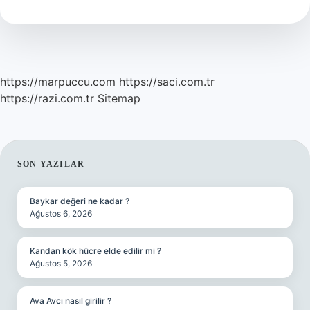
Zaman
Kuruldu
https://marpuccu.com
https://saci.com.tr
https://razi.com.tr
Sitemap
SIDEBAR
SON YAZILAR
Baykar değeri ne kadar ?
Ağustos 6, 2026
Kandan kök hücre elde edilir mi ?
Ağustos 5, 2026
Ava Avcı nasıl girilir ?