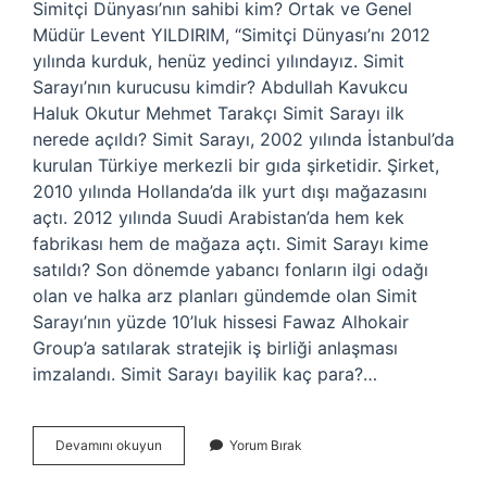
Simitçi Dünyası’nın sahibi kim? Ortak ve Genel
Müdür Levent YILDIRIM, “Simitçi Dünyası’nı 2012
yılında kurduk, henüz yedinci yılındayız. Simit
Sarayı’nın kurucusu kimdir? Abdullah Kavukcu
Haluk Okutur Mehmet Tarakçı Simit Sarayı ilk
nerede açıldı? Simit Sarayı, 2002 yılında İstanbul’da
kurulan Türkiye merkezli bir gıda şirketidir. Şirket,
2010 yılında Hollanda’da ilk yurt dışı mağazasını
açtı. 2012 yılında Suudi Arabistan’da hem kek
fabrikası hem de mağaza açtı. Simit Sarayı kime
satıldı? Son dönemde yabancı fonların ilgi odağı
olan ve halka arz planları gündemde olan Simit
Sarayı’nın yüzde 10’luk hissesi Fawaz Alhokair
Group’a satılarak stratejik iş birliği anlaşması
imzalandı. Simit Sarayı bayilik kaç para?…
Simitçi
Devamını okuyun
Yorum Bırak
Dünyası
Ne