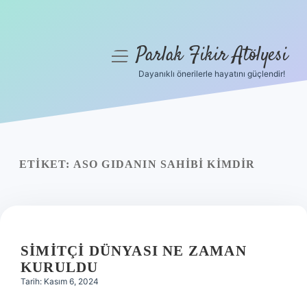
Parlak Fikir Atölyesi
menüyü
aç
Dayanıklı önerilerle hayatını güçlendir!
Anasayfa
Gizlilik Politikası
Yasal Uyarı
ETIKET:
ASO GIDANIN SAHIBI KIMDIR
Hakkımızda
SIMITÇI DÜNYASI NE ZAMAN
KURULDU
Tarih: Kasım 6, 2024