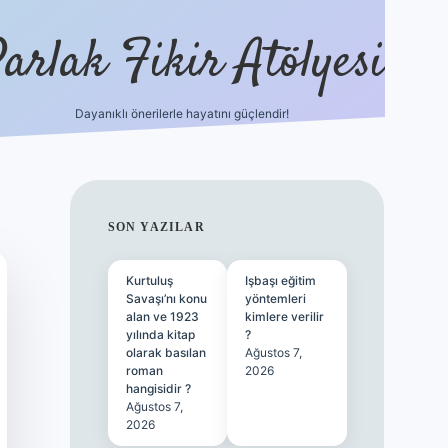
arlak Fikir Atölyesi
Dayanıklı önerilerle hayatını güçlendir!
ilbet casino
SIDEBAR
SON YAZILAR
Kurtuluş
Işbaşı eğitim
Savaşı’nı konu
yöntemleri
alan ve 1923
kimlere verilir
yılında kitap
?
olarak basılan
Ağustos 7,
roman
2026
hangisidir ?
Ağustos 7,
2026