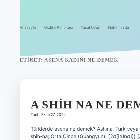
Anasayfa
Gizlilik Politikası
Yasal Uyarı
Hakkımızda
ETIKET:
ASENA KADINI NE DEMEK
A SHIH NA NE D
Tarih: Ekim 27, 2024
Türklerde asena ne demek? Ashina, Türk veya
shih-na; Orta Çince (Guangyun): [ʔɑʃi̯ə˥nɑ˩]) 