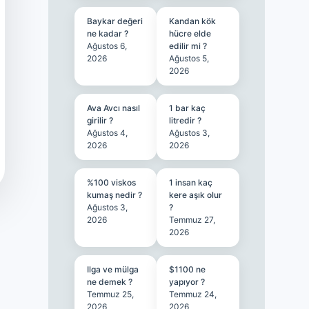
Baykar değeri
Kandan kök
ne kadar ?
hücre elde
Ağustos 6,
edilir mi ?
2026
Ağustos 5,
2026
Ava Avcı nasıl
1 bar kaç
girilir ?
litredir ?
Ağustos 4,
Ağustos 3,
2026
2026
%100 viskos
1 insan kaç
kumaş nedir ?
kere aşık olur
Ağustos 3,
?
2026
Temmuz 27,
2026
Ilga ve mülga
$1100 ne
ne demek ?
yapıyor ?
Temmuz 25,
Temmuz 24,
2026
2026