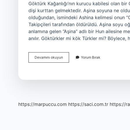
Göktürk Kağanlığı’nın kurucu kabilesi olan bi
dişi kurttan gelmektedir. Aşina soyuna ne oldu
olduğundan, ismindeki Ashina kelimesi onun “G
Takipçileri tarafından öldürüldü. Aşina soyu o
anlamına gelen “Aşina” adlı bir Hun ailesine m
anılır. Göktürkler mi kök Türkler mi? Böylece, 
A
Devamını okuyun
Yorum Bırak
Shih
Na
Ne
Demek
https://marpuccu.com
https://saci.com.tr
https://r