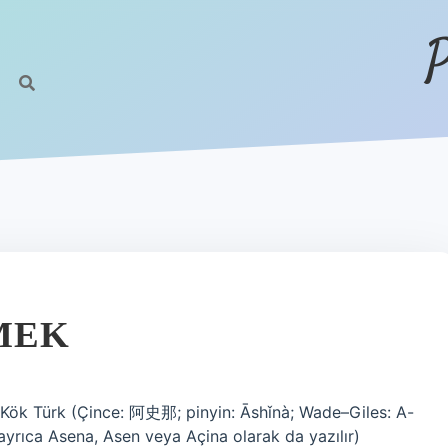
P
EMEK
 Kök Türk (Çince: 阿史那; pinyin: Āshǐnà; Wade–Giles: A-
(ayrıca Asena, Asen veya Açina olarak da yazılır)