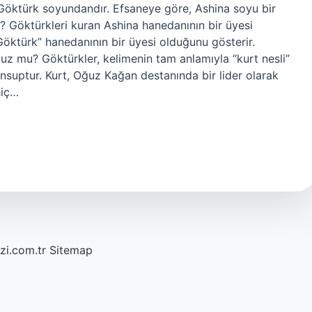
r Göktürk soyundandır. Efsaneye göre, Ashina soyu bir
? Göktürkleri kuran Ashina hanedanının bir üyesi
öktürk” hanedanının bir üyesi olduğunu gösterir.
ğuz mu? Göktürkler, kelimenin tam anlamıyla “kurt nesli”
ensuptur. Kurt, Oğuz Kağan destanında bir lider olarak
hiç…
azi.com.tr
Sitemap