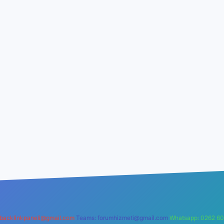
backlinkpaneli@gmail.com
Teams:
forumhizmeti@gmail.com
Whatsapp: 0262 60