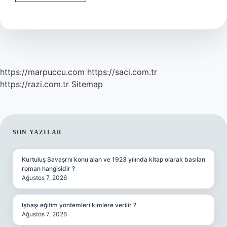
Kaç
Köyü
Var
https://marpuccu.com
https://saci.com.tr
https://razi.com.tr
Sitemap
SIDEBAR
SON YAZILAR
Kurtuluş Savaşı’nı konu alan ve 1923 yılında kitap olarak basılan
roman hangisidir ?
Ağustos 7, 2026
Işbaşı eğitim yöntemleri kimlere verilir ?
Ağustos 7, 2026