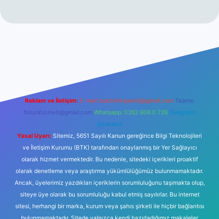
no
Reklam ve İletişim:
E-mail:
backlinkpaneli@gmail.com
Teams:
forumhizmeti@gmail.com
Whatsapp: 0262 606 0 726
Telegram:
@karabul
Yasal Uyarı:
Sitemiz, 5651 Sayılı Kanun gereğince Bilgi Teknolojileri
ve İletişim Kurumu (BTK) tarafından onaylanmış bir Yer Sağlayıcı
olarak hizmet vermektedir. Bu nedenle, sitedeki içerikleri proaktif
olarak denetleme veya araştırma yükümlülüğümüz bulunmamaktadır.
Ancak, üyelerimiz yazdıkları içeriklerin sorumluluğunu taşımakta olup,
siteye üye olarak bu sorumluluğu kabul etmiş sayılırlar. Bu internet
sitesi, herhangi bir marka, kurum veya şahıs şirketi ile hiçbir bağlantısı
bulunmamaktadır. Sitede yalnızca kendi hazırladığımız makaleler