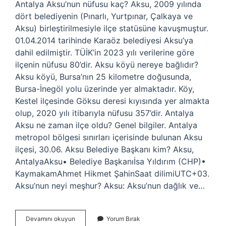
Antalya Aksu’nun nüfusu kaç? Aksu, 2009 yılında
dört belediyenin (Pınarlı, Yurtpınar, Çalkaya ve
Aksu) birleştirilmesiyle ilçe statüsüne kavuşmuştur.
01.04.2014 tarihinde Karaöz belediyesi Aksu’ya
dahil edilmiştir. TÜİK’in 2023 yılı verilerine göre
ilçenin nüfusu 80’dir. Aksu köyü nereye bağlıdır?
Aksu köyü, Bursa’nın 25 kilometre doğusunda,
Bursa-İnegöl yolu üzerinde yer almaktadır. Köy,
Kestel ilçesinde Göksu deresi kıyısında yer almakta
olup, 2020 yılı itibarıyla nüfusu 357’dir. Antalya
Aksu ne zaman ilçe oldu? Genel bilgiler. Antalya
metropol bölgesi sınırları içerisinde bulunan Aksu
ilçesi, 30.06. Aksu Belediye Başkanı kim? Aksu,
AntalyaAksu• Belediye Başkanıİsa Yıldırım (CHP)•
KaymakamAhmet Hikmet ŞahinSaat dilimiUTC+03.
Aksu’nun neyi meşhur? Aksu: Aksu’nun dağlık ve…
Aksunun
Devamını okuyun
Yorum Bırak