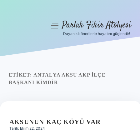
Parlak Fikir Atölyesi
menüyü
aç
Dayanıklı önerilerle hayatını güçlendir!
Anasayfa
Gizlilik Politikası
Yasal Uyarı
ETIKET:
ANTALYA AKSU AKP ILÇE
BAŞKANI KIMDIR
Hakkımızda
AKSUNUN KAÇ KÖYÜ VAR
Tarih: Ekim 22, 2024