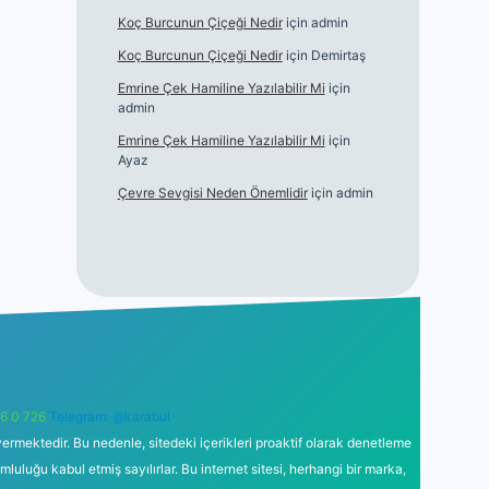
Koç Burcunun Çiçeği Nedir
için
admin
Koç Burcunun Çiçeği Nedir
için
Demirtaş
Emrine Çek Hamiline Yazılabilir Mi
için
admin
Emrine Çek Hamiline Yazılabilir Mi
için
Ayaz
Çevre Sevgisi Neden Önemlidir
için
admin
6 0 726
Telegram: @karabul
ermektedir. Bu nedenle, sitedeki içerikleri proaktif olarak denetleme
uğu kabul etmiş sayılırlar. Bu internet sitesi, herhangi bir marka,