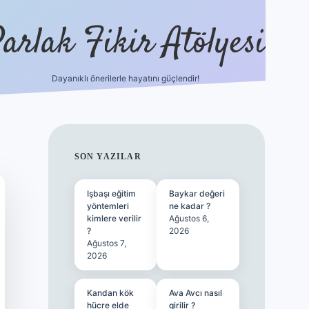
arlak Fikir Atölyesi
Dayanıklı önerilerle hayatını güçlendir!
ilbet casino
SIDEBAR
SON YAZILAR
Işbaşı eğitim
Baykar değeri
yöntemleri
ne kadar ?
kimlere verilir
Ağustos 6,
?
2026
Ağustos 7,
2026
Kandan kök
Ava Avcı nasıl
hücre elde
girilir ?